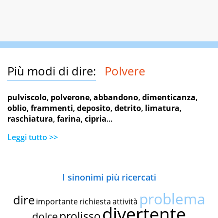
Più modi di dire:
Polvere
pulviscolo
,
polverone
,
abbandono
,
dimenticanza
,
oblio
,
frammenti
,
deposito
,
detrito
,
limatura
,
raschiatura
,
farina
,
cipria
...
Leggi tutto >>
I sinonimi più ricercati
problema
dire
importante
richiesta
attività
divertente
prolisso
dolce