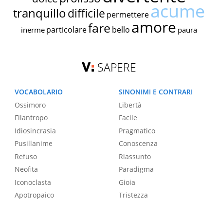
acume
tranquillo
difficile
permettere
amore
fare
particolare
bello
inerme
paura
SAPERE
VOCABOLARIO
SINONIMI E CONTRARI
Ossimoro
Libertà
Filantropo
Facile
Idiosincrasia
Pragmatico
Pusillanime
Conoscenza
Refuso
Riassunto
Neofita
Paradigma
Iconoclasta
Gioia
Apotropaico
Tristezza