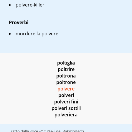
polvere-killer
Proverbi
mordere la polvere
poltiglia
poltrire
poltrona
poltrone
polvere
polveri
polveri fini
polveri sottili
polveriera
Tratto dalla voce
POLVERE
del
Wikizionario