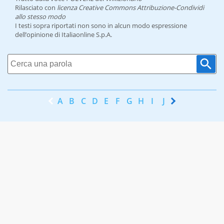
Rilasciato con
licenza Creative Commons Attribuzione-Condividi
allo stesso modo
I testi sopra riportati non sono in alcun modo espressione
dell’opinione di Italiaonline S.p.A.
A
B
C
D
E
F
G
H
I
J
K
L
M
N