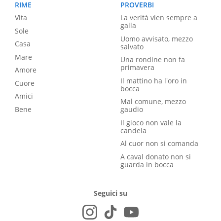
RIME
PROVERBI
Vita
La verità vien sempre a
galla
Sole
Uomo avvisato, mezzo
Casa
salvato
Mare
Una rondine non fa
primavera
Amore
Il mattino ha l'oro in
Cuore
bocca
Amici
Mal comune, mezzo
Bene
gaudio
Il gioco non vale la
candela
Al cuor non si comanda
A caval donato non si
guarda in bocca
Seguici su