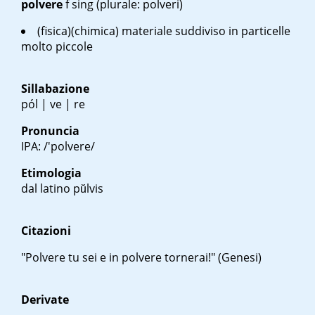
polvere
f sing
(plurale: polveri)
(fisica)(chimica) materiale suddiviso in particelle
molto piccole
Sillabazione
pól | ve | re
Pronuncia
IPA: /'polvere/
Etimologia
dal latino
pŭlvis
Citazioni
"Polvere tu sei e in polvere tornerai!" (Genesi)
Derivate