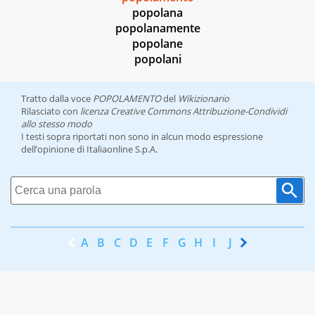
popolana
popolanamente
popolane
popolani
Tratto dalla voce
POPOLAMENTO
del
Wikizionario
Rilasciato con
licenza Creative Commons Attribuzione-Condividi
allo stesso modo
I testi sopra riportati non sono in alcun modo espressione
dell’opinione di Italiaonline S.p.A.
A
B
C
D
E
F
G
H
I
J
K
L
M
N