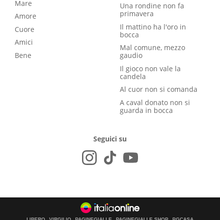
Mare
Una rondine non fa
primavera
Amore
Il mattino ha l'oro in
Cuore
bocca
Amici
Mal comune, mezzo
Bene
gaudio
Il gioco non vale la
candela
Al cuor non si comanda
A caval donato non si
guarda in bocca
Seguici su
LIBERO
VIRGILIO
PAGINEGIALLE
PAGINEGIALLE SHOP
PGCASA