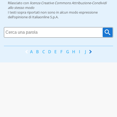
Rilasciato con
licenza Creative Commons Attribuzione-Condividi
allo stesso modo
I testi sopra riportati non sono in alcun modo espressione
dell’opinione di Italiaonline S.p.A.
A
B
C
D
E
F
G
H
I
J
K
L
M
N