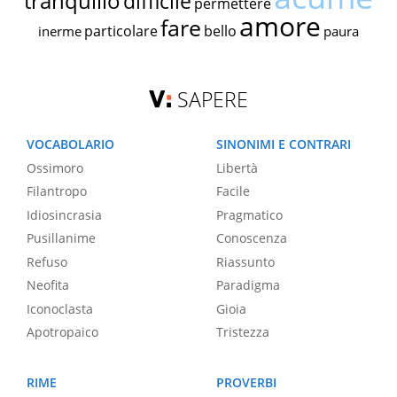
tranquillo
difficile
permettere
amore
fare
particolare
bello
inerme
paura
SAPERE
VOCABOLARIO
SINONIMI E CONTRARI
Ossimoro
Libertà
Filantropo
Facile
Idiosincrasia
Pragmatico
Pusillanime
Conoscenza
Refuso
Riassunto
Neofita
Paradigma
Iconoclasta
Gioia
Apotropaico
Tristezza
RIME
PROVERBI