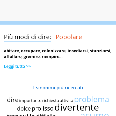
Più modi di dire:
Popolare
abitare
,
occupare
,
colonizzare
,
insediarsi
,
stanziarsi
,
affollare
,
gremire
,
riempire
...
Leggi tutto >>
I sinonimi più ricercati
problema
dire
importante
richiesta
attività
divertente
prolisso
dolce
acume