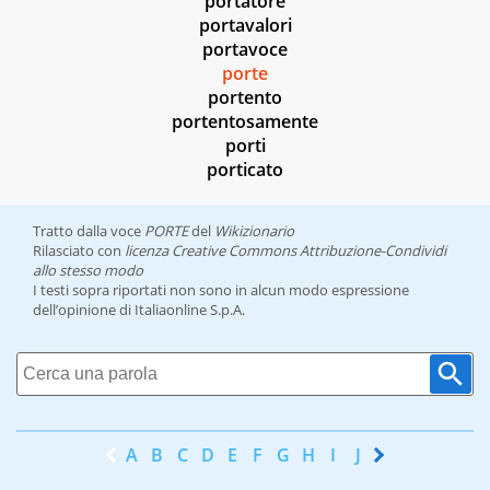
portatore
portavalori
portavoce
porte
portento
portentosamente
porti
porticato
Tratto dalla voce
PORTE
del
Wikizionario
Rilasciato con
licenza Creative Commons Attribuzione-Condividi
allo stesso modo
I testi sopra riportati non sono in alcun modo espressione
dell’opinione di Italiaonline S.p.A.
A
B
C
D
E
F
G
H
I
J
K
L
M
N