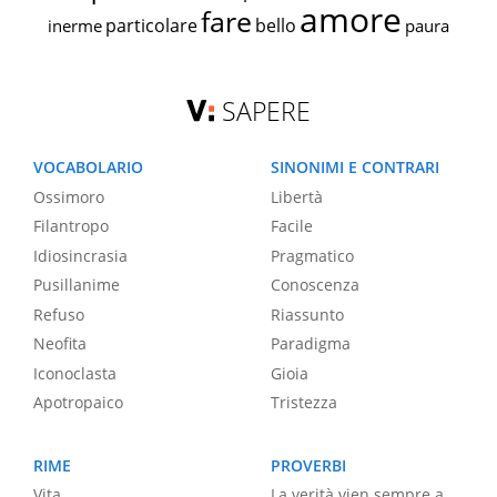
amore
fare
particolare
bello
inerme
paura
SAPERE
VOCABOLARIO
SINONIMI E CONTRARI
Ossimoro
Libertà
Filantropo
Facile
Idiosincrasia
Pragmatico
Pusillanime
Conoscenza
Refuso
Riassunto
Neofita
Paradigma
Iconoclasta
Gioia
Apotropaico
Tristezza
RIME
PROVERBI
Vita
La verità vien sempre a