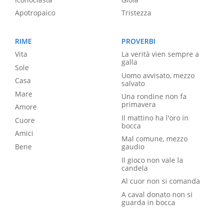
Apotropaico
Tristezza
RIME
PROVERBI
Vita
La verità vien sempre a
galla
Sole
Uomo avvisato, mezzo
Casa
salvato
Mare
Una rondine non fa
primavera
Amore
Il mattino ha l'oro in
Cuore
bocca
Amici
Mal comune, mezzo
Bene
gaudio
Il gioco non vale la
candela
Al cuor non si comanda
A caval donato non si
guarda in bocca