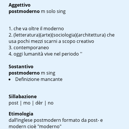
Aggettivo
postmoderno
m solo sing
che va oltre il moderno
(letteratura)(arte)(sociologia)(architettura) che
usa pochi mezzi scarni a scopo creativo
contemporaneo
oggi l
umanità vive nel periodo ''
Sostantivo
postmoderno
m sing
Definizione mancante
Sillabazione
post | mo | dèr | no
Etimologia
dall’inglese
postmodern
formato da post- e
modern
cioè "moderno"