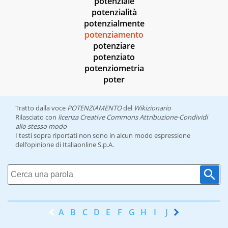
potenziale
potenzialità
potenzialmente
potenziamento
potenziare
potenziato
potenziometria
poter
Tratto dalla voce
POTENZIAMENTO
del
Wikizionario
Rilasciato con
licenza Creative Commons Attribuzione-Condividi
allo stesso modo
I testi sopra riportati non sono in alcun modo espressione
dell’opinione di Italiaonline S.p.A.
A
B
C
D
E
F
G
H
I
J
K
L
M
N