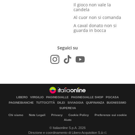
Il gioco non vale la
candela
Al cuor non si comanda
A caval donato non si
guarda in bocca
Seguici su
LIBERO
VIRGILIO
PAGINEGIALLE
PAGINEGIALLE SHOP
PGCASA
PAGINEBIANCHE
TUTTOCITTÀ
DILEI
SIVIAGGIA
QUIFINANZA
BUONISSIMO
SUPEREVA
Chi siamo
Note Legali
Privacy
Cookie Policy
Preferenze sui cookie
Aiuto
© Italiaonline S.p.A. 2026
Direzione e coordinamento di Libero Acquisition S.á r.l.