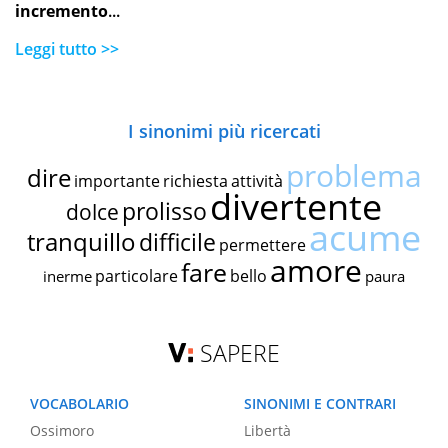
incremento
...
Leggi tutto >>
I sinonimi più ricercati
problema
dire
importante
richiesta
attività
divertente
prolisso
dolce
acume
tranquillo
difficile
permettere
amore
fare
particolare
bello
inerme
paura
SAPERE
VOCABOLARIO
SINONIMI E CONTRARI
Ossimoro
Libertà