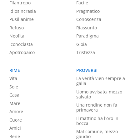
Filantropo
Facile
Idiosincrasia
Pragmatico
Pusillanime
Conoscenza
Refuso
Riassunto
Neofita
Paradigma
Iconoclasta
Gioia
Apotropaico
Tristezza
RIME
PROVERBI
Vita
La verità vien sempre a
galla
Sole
Uomo avvisato, mezzo
Casa
salvato
Mare
Una rondine non fa
primavera
Amore
Il mattino ha l'oro in
Cuore
bocca
Amici
Mal comune, mezzo
Bene
gaudio