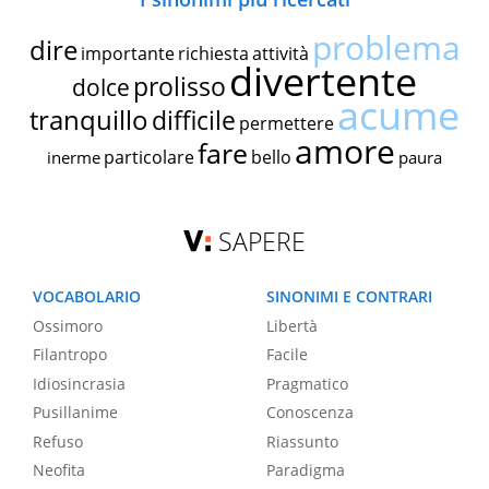
problema
dire
importante
richiesta
attività
divertente
prolisso
dolce
acume
tranquillo
difficile
permettere
amore
fare
particolare
bello
inerme
paura
SAPERE
VOCABOLARIO
SINONIMI E CONTRARI
Ossimoro
Libertà
Filantropo
Facile
Idiosincrasia
Pragmatico
Pusillanime
Conoscenza
Refuso
Riassunto
Neofita
Paradigma