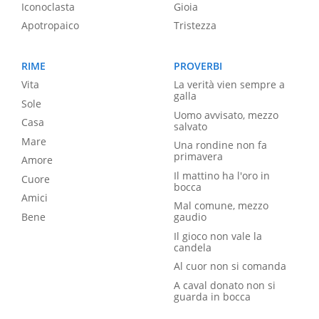
Iconoclasta
Gioia
Apotropaico
Tristezza
RIME
PROVERBI
Vita
La verità vien sempre a
galla
Sole
Uomo avvisato, mezzo
Casa
salvato
Mare
Una rondine non fa
primavera
Amore
Il mattino ha l'oro in
Cuore
bocca
Amici
Mal comune, mezzo
Bene
gaudio
Il gioco non vale la
candela
Al cuor non si comanda
A caval donato non si
guarda in bocca