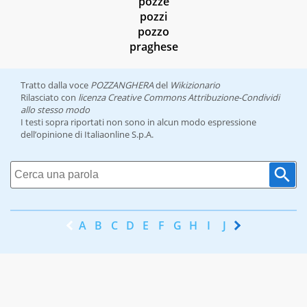
pozze
pozzi
pozzo
praghese
Tratto dalla voce
POZZANGHERA
del
Wikizionario
Rilasciato con
licenza Creative Commons Attribuzione-Condividi
allo stesso modo
I testi sopra riportati non sono in alcun modo espressione
dell’opinione di Italiaonline S.p.A.
A
B
C
D
E
F
G
H
I
J
K
L
M
N