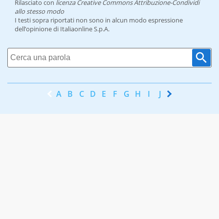
Rilasciato con
licenza Creative Commons Attribuzione-Condividi
allo stesso modo
I testi sopra riportati non sono in alcun modo espressione
dell’opinione di Italiaonline S.p.A.
A
B
C
D
E
F
G
H
I
J
K
L
M
N