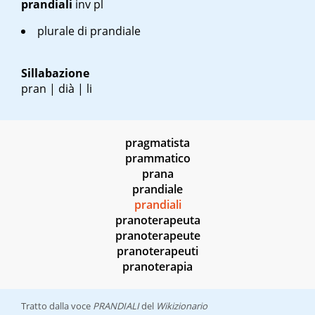
prandiali
inv pl
plurale di prandiale
Sillabazione
pran | dià | li
pragmatista
prammatico
prana
prandiale
prandiali
pranoterapeuta
pranoterapeute
pranoterapeuti
pranoterapia
Tratto dalla voce
PRANDIALI
del
Wikizionario