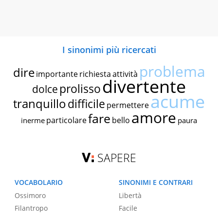
I sinonimi più ricercati
problema
dire
importante
richiesta
attività
divertente
prolisso
dolce
acume
tranquillo
difficile
permettere
amore
fare
particolare
bello
inerme
paura
SAPERE
VOCABOLARIO
SINONIMI E CONTRARI
Ossimoro
Libertà
Filantropo
Facile