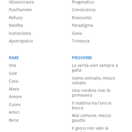
Idiosincrasia
Pragmatico
Pusillanime
Conoscenza
Refuso
Riassunto
Neofita
Paradigma
Iconoclasta
Gioia
Apotropaico
Tristezza
RIME
PROVERBI
Vita
La verità vien sempre a
galla
Sole
Uomo avvisato, mezzo
Casa
salvato
Mare
Una rondine non fa
primavera
Amore
Il mattino ha l'oro in
Cuore
bocca
Amici
Mal comune, mezzo
Bene
gaudio
Il gioco non vale la