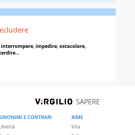
ecludere
,
interrompere
,
impedire
,
ostacolare
,
terdire
...
SAPERE
SINONIMI E CONTRARI
RIME
Libertà
Vita