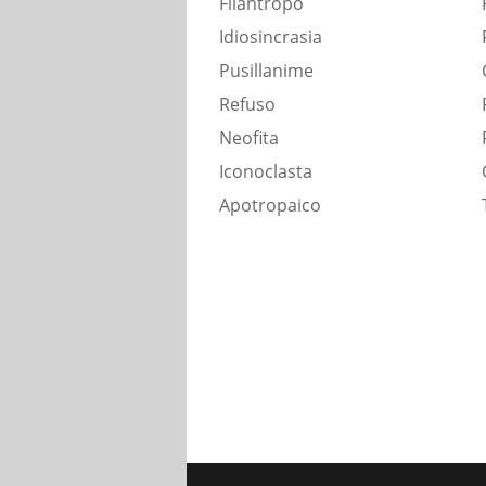
Filantropo
Idiosincrasia
Pusillanime
Refuso
Neofita
Iconoclasta
Apotropaico