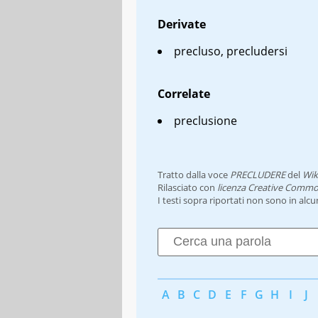
Derivate
precluso, precludersi
Correlate
preclusione
Tratto dalla voce
PRECLUDERE
del
Wik
Rilasciato con
licenza Creative Commo
I testi sopra riportati non sono in alc
A
B
C
D
E
F
G
H
I
J