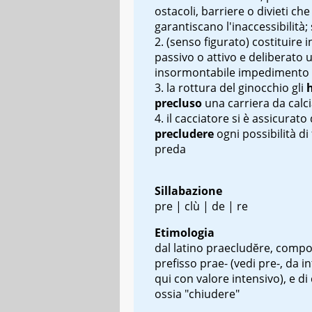
ostacoli, barriere o divieti che
garantiscano l'inaccessibilità;
(senso figurato) costituire
passivo o attivo e deliberato 
insormontabile impedimento
la rottura del ginocchio gli
precluso
una carriera da calc
il cacciatore si è assicurato 
precludere
ogni possibilità di
preda
Sillabazione
pre | clù | de | re
Etimologia
dal latino
praecludĕre
, compo
prefisso
prae-
(vedi pre-, da i
qui con valore intensivo), e di
ossia "chiudere"