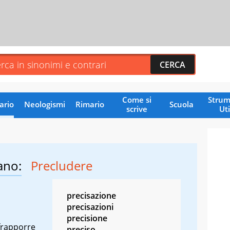
Come si
Strum
ario
Neologismi
Rimario
Scuola
scrive
Uti
ano:
Precludere
precisazione
precisazioni
precisione
frapporre
preciso