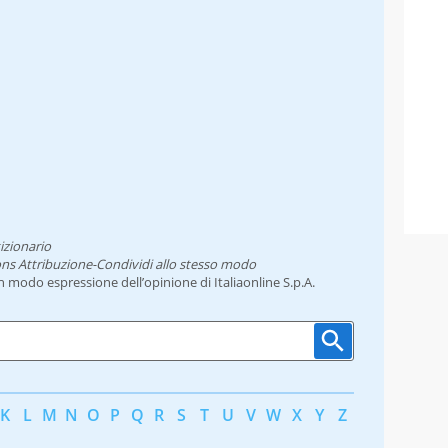
izionario
ns Attribuzione-Condividi allo stesso modo
un modo espressione dell’opinione di Italiaonline S.p.A.
K
L
M
N
O
P
Q
R
S
T
U
V
W
X
Y
Z