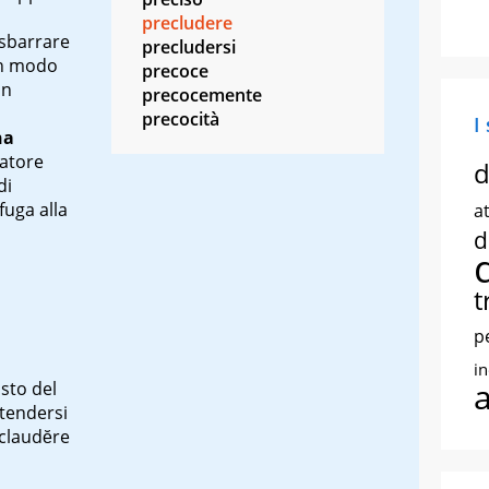
precludere
 sbarrare
precludersi
 in modo
precoce
un
precocemente
precocità
I
ha
iatore
d
di
 fuga alla
at
d
t
p
i
sto del
ntendersi
claudĕre