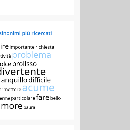
 sinonimi più ricercati
ire
importante
richiesta
problema
tività
prolisso
olce
divertente
ranquillo
difficile
acume
ermettere
fare
particolare
bello
nerme
amore
paura