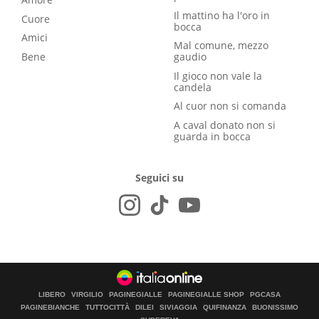
Il mattino ha l'oro in
Cuore
bocca
Amici
Mal comune, mezzo
Bene
gaudio
Il gioco non vale la
candela
Al cuor non si comanda
A caval donato non si
guarda in bocca
Seguici su
LIBERO
VIRGILIO
PAGINEGIALLE
PAGINEGIALLE SHOP
PGCASA
PAGINEBIANCHE
TUTTOCITTÀ
DILEI
SIVIAGGIA
QUIFINANZA
BUONISSIMO