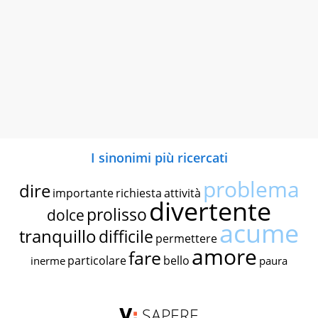
I sinonimi più ricercati
problema
dire
importante
richiesta
attività
divertente
prolisso
dolce
acume
tranquillo
difficile
permettere
amore
fare
particolare
bello
inerme
paura
SAPERE