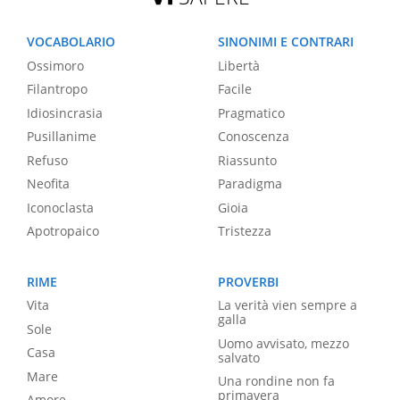
VOCABOLARIO
SINONIMI E CONTRARI
Ossimoro
Libertà
Filantropo
Facile
Idiosincrasia
Pragmatico
Pusillanime
Conoscenza
Refuso
Riassunto
Neofita
Paradigma
Iconoclasta
Gioia
Apotropaico
Tristezza
RIME
PROVERBI
Vita
La verità vien sempre a
galla
Sole
Uomo avvisato, mezzo
Casa
salvato
Mare
Una rondine non fa
primavera
Amore