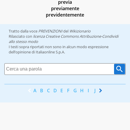
previa
previamente
previdentemente
Tratto dalla voce
PREVENZIONI
del
Wikizionario
Rilasciato con
licenza Creative Commons Attribuzione-Condividi
allo stesso modo
I testi sopra riportati non sono in alcun modo espressione
dell’opinione di Italiaonline S.p.A.
A
B
C
D
E
F
G
H
I
J
K
L
M
N