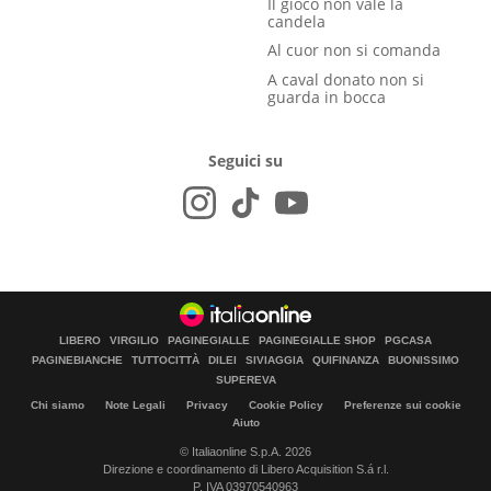
Il gioco non vale la
candela
Al cuor non si comanda
A caval donato non si
guarda in bocca
Seguici su
LIBERO
VIRGILIO
PAGINEGIALLE
PAGINEGIALLE SHOP
PGCASA
PAGINEBIANCHE
TUTTOCITTÀ
DILEI
SIVIAGGIA
QUIFINANZA
BUONISSIMO
SUPEREVA
Chi siamo
Note Legali
Privacy
Cookie Policy
Preferenze sui cookie
Aiuto
© Italiaonline S.p.A. 2026
Direzione e coordinamento di Libero Acquisition S.á r.l.
P. IVA 03970540963