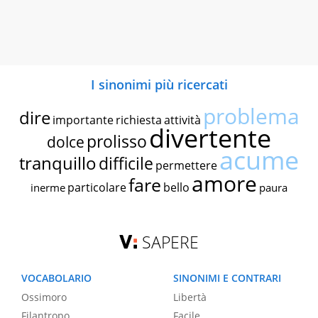
I sinonimi più ricercati
problema
dire
importante
richiesta
attività
divertente
prolisso
dolce
acume
tranquillo
difficile
permettere
amore
fare
particolare
bello
inerme
paura
SAPERE
VOCABOLARIO
SINONIMI E CONTRARI
Ossimoro
Libertà
Filantropo
Facile