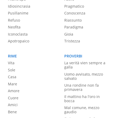
Idiosincrasia
Pragmatico
Pusillanime
Conoscenza
Refuso
Riassunto
Neofita
Paradigma
Iconoclasta
Gioia
Apotropaico
Tristezza
RIME
PROVERBI
Vita
La verità vien sempre a
galla
Sole
Uomo avvisato, mezzo
Casa
salvato
Mare
Una rondine non fa
primavera
Amore
Il mattino ha l'oro in
Cuore
bocca
Amici
Mal comune, mezzo
Bene
gaudio