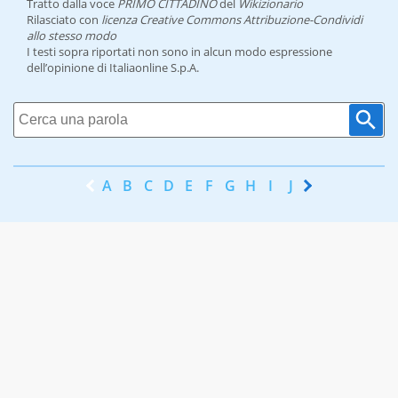
Tratto dalla voce
PRIMO CITTADINO
del
Wikizionario
Rilasciato con
licenza Creative Commons Attribuzione-Condividi
allo stesso modo
I testi sopra riportati non sono in alcun modo espressione
dell’opinione di Italiaonline S.p.A.
A
B
C
D
E
F
G
H
I
J
K
L
M
N