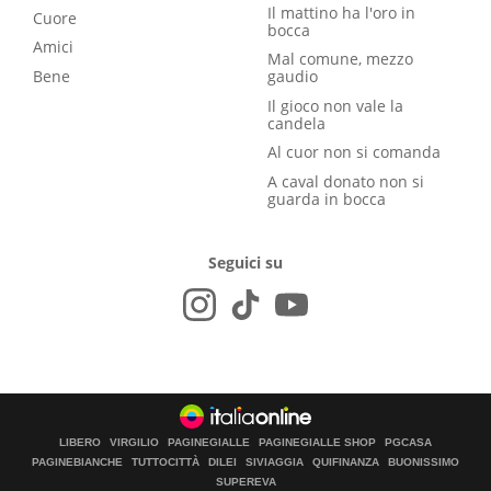
Il mattino ha l'oro in
Cuore
bocca
Amici
Mal comune, mezzo
Bene
gaudio
Il gioco non vale la
candela
Al cuor non si comanda
A caval donato non si
guarda in bocca
Seguici su
LIBERO
VIRGILIO
PAGINEGIALLE
PAGINEGIALLE SHOP
PGCASA
PAGINEBIANCHE
TUTTOCITTÀ
DILEI
SIVIAGGIA
QUIFINANZA
BUONISSIMO
SUPEREVA