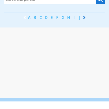
A
B
C
D
E
F
G
H
I
J
K
L
M
N