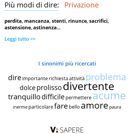
Più modi di dire:
Privazione
perdita
,
mancanza
,
stenti
,
rinunce
,
sacrifici
,
astensione
,
astinenza
...
Leggi tutto >>
I sinonimi più ricercati
problema
dire
importante
richiesta
attività
divertente
prolisso
dolce
acume
tranquillo
difficile
permettere
amore
fare
particolare
bello
inerme
paura
SAPERE