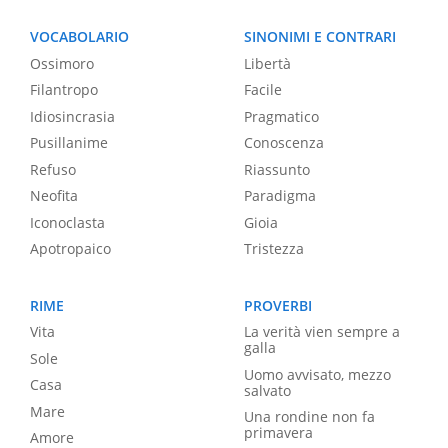
VOCABOLARIO
SINONIMI E CONTRARI
Ossimoro
Libertà
Filantropo
Facile
Idiosincrasia
Pragmatico
Pusillanime
Conoscenza
Refuso
Riassunto
Neofita
Paradigma
Iconoclasta
Gioia
Apotropaico
Tristezza
RIME
PROVERBI
Vita
La verità vien sempre a
galla
Sole
Uomo avvisato, mezzo
Casa
salvato
Mare
Una rondine non fa
primavera
Amore