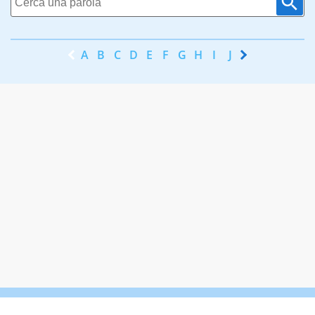
A
B
C
D
E
F
G
H
I
J
K
L
M
N