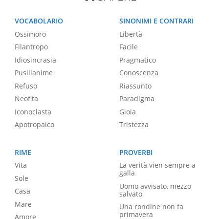
VOCABOLARIO
SINONIMI E CONTRARI
Ossimoro
Libertà
Filantropo
Facile
Idiosincrasia
Pragmatico
Pusillanime
Conoscenza
Refuso
Riassunto
Neofita
Paradigma
Iconoclasta
Gioia
Apotropaico
Tristezza
RIME
PROVERBI
Vita
La verità vien sempre a
galla
Sole
Uomo avvisato, mezzo
Casa
salvato
Mare
Una rondine non fa
primavera
Amore