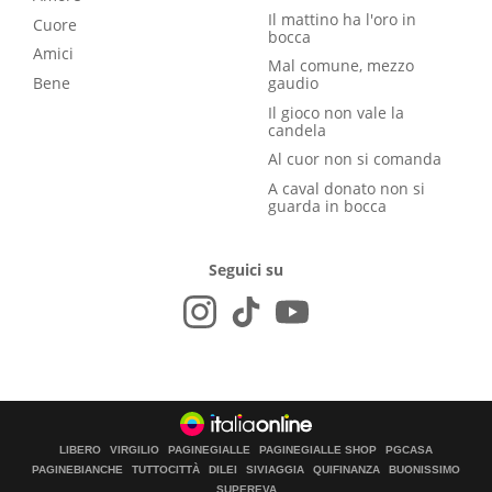
Il mattino ha l'oro in
Cuore
bocca
Amici
Mal comune, mezzo
Bene
gaudio
Il gioco non vale la
candela
Al cuor non si comanda
A caval donato non si
guarda in bocca
Seguici su
LIBERO
VIRGILIO
PAGINEGIALLE
PAGINEGIALLE SHOP
PGCASA
PAGINEBIANCHE
TUTTOCITTÀ
DILEI
SIVIAGGIA
QUIFINANZA
BUONISSIMO
SUPEREVA