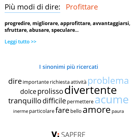
Più modi di dire:
Profittare
progredire
,
migliorare
,
approfittare
,
avvantaggiarsi
,
sfruttare
,
abusare
,
speculare
...
Leggi tutto >>
I sinonimi più ricercati
problema
dire
importante
richiesta
attività
divertente
prolisso
dolce
acume
tranquillo
difficile
permettere
amore
fare
particolare
bello
inerme
paura
SAPERE