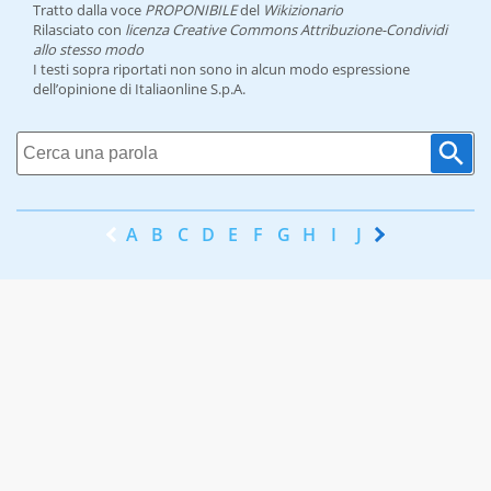
Tratto dalla voce
PROPONIBILE
del
Wikizionario
Rilasciato con
licenza Creative Commons Attribuzione-Condividi
allo stesso modo
I testi sopra riportati non sono in alcun modo espressione
dell’opinione di Italiaonline S.p.A.
A
B
C
D
E
F
G
H
I
J
K
L
M
N