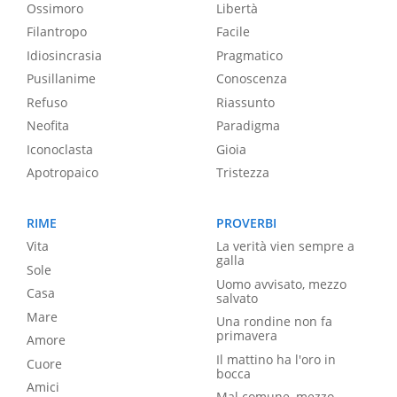
Ossimoro
Libertà
Filantropo
Facile
Idiosincrasia
Pragmatico
Pusillanime
Conoscenza
Refuso
Riassunto
Neofita
Paradigma
Iconoclasta
Gioia
Apotropaico
Tristezza
RIME
PROVERBI
Vita
La verità vien sempre a
galla
Sole
Uomo avvisato, mezzo
Casa
salvato
Mare
Una rondine non fa
primavera
Amore
Il mattino ha l'oro in
Cuore
bocca
Amici
Mal comune, mezzo