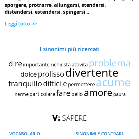
sporgere
,
protrarre
,
allungarsi
,
stendersi
,
distendersi
,
estendersi
,
spingersi
...
Leggi tutto >>
I sinonimi più ricercati
problema
dire
importante
richiesta
attività
divertente
prolisso
dolce
acume
tranquillo
difficile
permettere
amore
fare
particolare
bello
inerme
paura
SAPERE
VOCABOLARIO
SINONIMI E CONTRARI