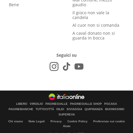
Bene
gaudio
Il gioco non vale la
candela
Al cuor non si comanda
A caval donato non si
guarda in bocca
Seguici su
LIBERO
VIRGILIO
PAGINEGIALLE
PAGINEGIALLE SHOP
PGCASA
PAGINEBIANCHE
TUTTOCITTÀ
DILEI
SIVIAGGIA
QUIFINANZA
BUONISSIMO
SUPEREVA
Chi siamo
Note Legali
Privacy
Cookie Policy
Preferenze sui cookie
Aiuto