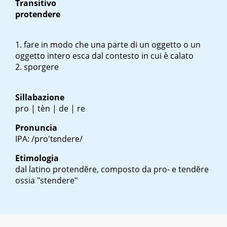
Transitivo
protendere
fare in modo che una parte di un oggetto o un
oggetto intero esca dal contesto in cui è calato
sporgere
Sillabazione
pro | tèn | de | re
Pronuncia
IPA: /pro'tɛndere/
Etimologia
dal latino
protendĕre
, composto da pro- e
tendĕre
ossia "stendere"