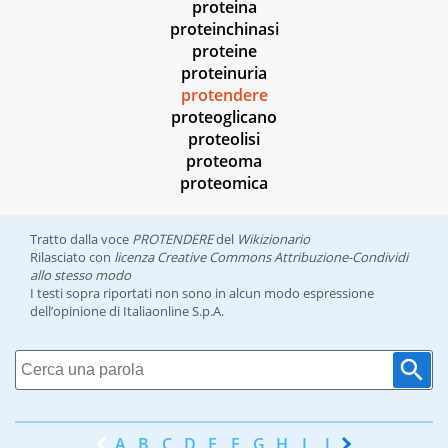
proteina
proteinchinasi
proteine
proteinuria
protendere
proteoglicano
proteolisi
proteoma
proteomica
Tratto dalla voce
PROTENDERE
del
Wikizionario
Rilasciato con
licenza Creative Commons Attribuzione-Condividi
allo stesso modo
I testi sopra riportati non sono in alcun modo espressione
dell’opinione di Italiaonline S.p.A.
A
B
C
D
E
F
G
H
I
J
K
L
M
N