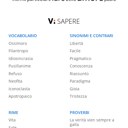
SAPERE
VOCABOLARIO
SINONIMI E CONTRARI
Ossimoro
Libertà
Filantropo
Facile
Idiosincrasia
Pragmatico
Pusillanime
Conoscenza
Refuso
Riassunto
Neofita
Paradigma
Iconoclasta
Gioia
Apotropaico
Tristezza
RIME
PROVERBI
Vita
La verità vien sempre a
galla
Sole