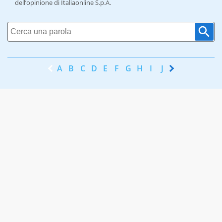
dell’opinione di Italiaonline S.p.A.
A
B
C
D
E
F
G
H
I
J
K
L
M
N