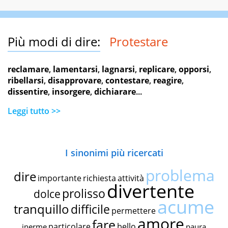
Più modi di dire:
Protestare
reclamare
,
lamentarsi
,
lagnarsi
,
replicare
,
opporsi
,
ribellarsi
,
disapprovare
,
contestare
,
reagire
,
dissentire
,
insorgere
,
dichiarare
...
Leggi tutto >>
I sinonimi più ricercati
problema
dire
importante
richiesta
attività
divertente
prolisso
dolce
acume
tranquillo
difficile
permettere
amore
fare
particolare
bello
inerme
paura