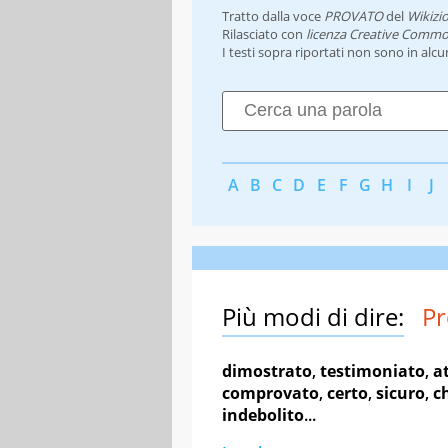
Tratto dalla voce
PROVATO
del
Wikizi
Rilasciato con
licenza Creative Commo
I testi sopra riportati non sono in alc
A
B
C
D
E
F
G
H
I
J
Più modi di dire:
Pr
dimostrato
,
testimoniato
,
a
comprovato
,
certo
,
sicuro
,
c
indebolito
...