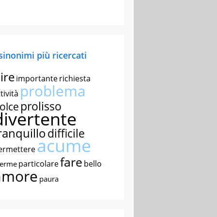
 sinonimi più ricercati
ire
importante
richiesta
problema
tività
prolisso
olce
divertente
ranquillo
difficile
acume
ermettere
fare
particolare
bello
nerme
amore
paura