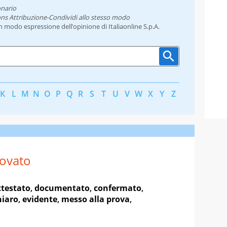
onario
ns Attribuzione-Condividi allo stesso modo
un modo espressione dell’opinione di Italiaonline S.p.A.
K
L
M
N
O
P
Q
R
S
T
U
V
W
X
Y
Z
ovato
ttestato
,
documentato
,
confermato
,
hiaro
,
evidente
,
messo alla prova
,