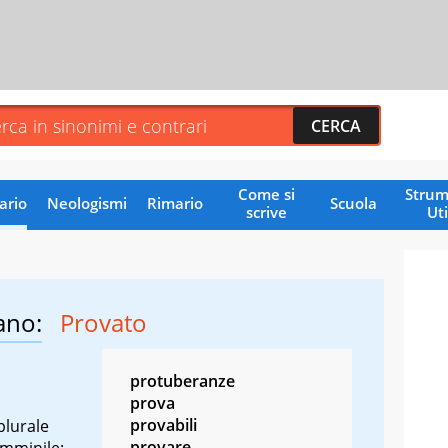
Come si
Strum
ario
Neologismi
Rimario
Scuola
scrive
Uti
ano:
Provato
protuberanze
prova
provabili
plurale
provare
emminile: