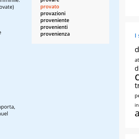
provato
ovate)
provazioni
proveniente
provenienti
e
provenienza
I
d
at
d
t
p
i
mporta,
muel