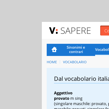
SAPERE
Sinonimi e
Vocabol
contrari
HOME
VOCABOLARIO
Dal vocabolario itali
Aggettivo
provato
m sing
(singolare maschile: provato, 
maschile: provati, singolare f