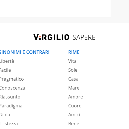
SAPERE
SINONIMI E CONTRARI
RIME
Libertà
Vita
Facile
Sole
Pragmatico
Casa
Conoscenza
Mare
Riassunto
Amore
Paradigma
Cuore
Gioia
Amici
Tristezza
Bene