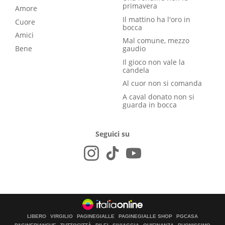
primavera
Amore
Il mattino ha l'oro in
Cuore
bocca
Amici
Mal comune, mezzo
Bene
gaudio
Il gioco non vale la
candela
Al cuor non si comanda
A caval donato non si
guarda in bocca
Seguici su
LIBERO
VIRGILIO
PAGINEGIALLE
PAGINEGIALLE SHOP
PGCASA