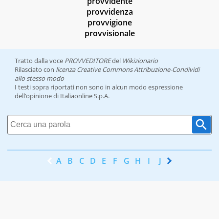
provvidente
provvidenza
provvigione
provvisionale
Tratto dalla voce
PROVVEDITORE
del
Wikizionario
Rilasciato con
licenza Creative Commons Attribuzione-Condividi
allo stesso modo
I testi sopra riportati non sono in alcun modo espressione
dell’opinione di Italiaonline S.p.A.
A
B
C
D
E
F
G
H
I
J
K
L
M
N