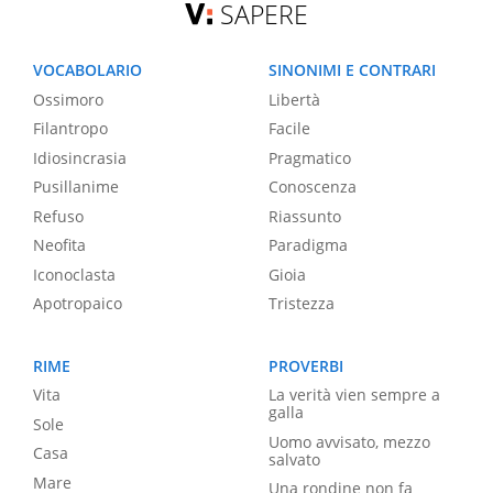
SAPERE
VOCABOLARIO
SINONIMI E CONTRARI
Ossimoro
Libertà
Filantropo
Facile
Idiosincrasia
Pragmatico
Pusillanime
Conoscenza
Refuso
Riassunto
Neofita
Paradigma
Iconoclasta
Gioia
Apotropaico
Tristezza
RIME
PROVERBI
Vita
La verità vien sempre a
galla
Sole
Uomo avvisato, mezzo
Casa
salvato
Mare
Una rondine non fa