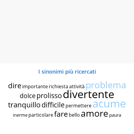
I sinonimi più ricercati
problema
dire
importante
richiesta
attività
divertente
prolisso
dolce
acume
tranquillo
difficile
permettere
amore
fare
particolare
bello
inerme
paura