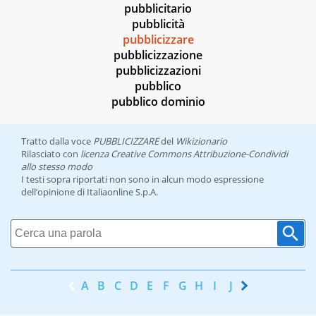
pubblicitario
pubblicità
pubblicizzare
pubblicizzazione
pubblicizzazioni
pubblico
pubblico dominio
Tratto dalla voce
PUBBLICIZZARE
del
Wikizionario
Rilasciato con
licenza Creative Commons Attribuzione-Condividi
allo stesso modo
I testi sopra riportati non sono in alcun modo espressione
dell’opinione di Italiaonline S.p.A.
A
B
C
D
E
F
G
H
I
J
K
L
M
N