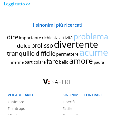
Leggi tutto >>
I sinonimi più ricercati
problema
dire
importante
richiesta
attività
divertente
prolisso
dolce
acume
tranquillo
difficile
permettere
amore
fare
particolare
bello
inerme
paura
SAPERE
VOCABOLARIO
SINONIMI E CONTRARI
Ossimoro
Libertà
Filantropo
Facile