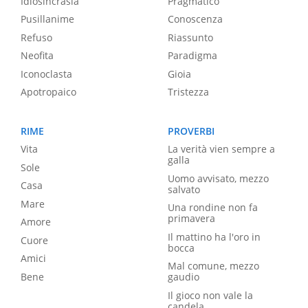
Idiosincrasia
Pragmatico
Pusillanime
Conoscenza
Refuso
Riassunto
Neofita
Paradigma
Iconoclasta
Gioia
Apotropaico
Tristezza
RIME
PROVERBI
Vita
La verità vien sempre a
galla
Sole
Uomo avvisato, mezzo
Casa
salvato
Mare
Una rondine non fa
primavera
Amore
Il mattino ha l'oro in
Cuore
bocca
Amici
Mal comune, mezzo
Bene
gaudio
Il gioco non vale la
candela