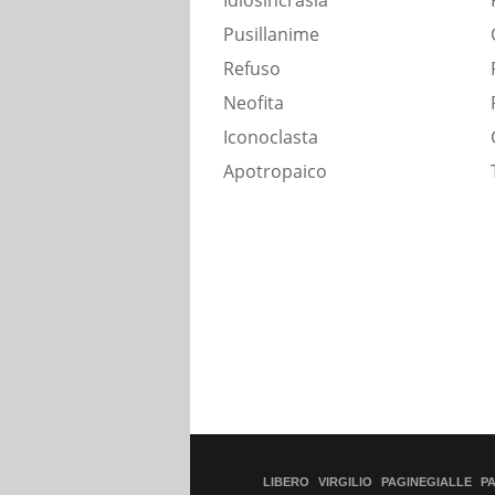
Idiosincrasia
Pusillanime
Refuso
Neofita
Iconoclasta
Apotropaico
LIBERO
VIRGILIO
PAGINEGIALLE
P