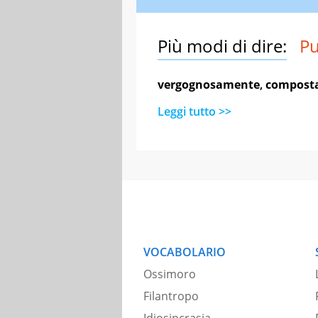
Più modi di dire:
P
vergognosamente
,
compost
Leggi tutto >>
VOCABOLARIO
Ossimoro
Filantropo