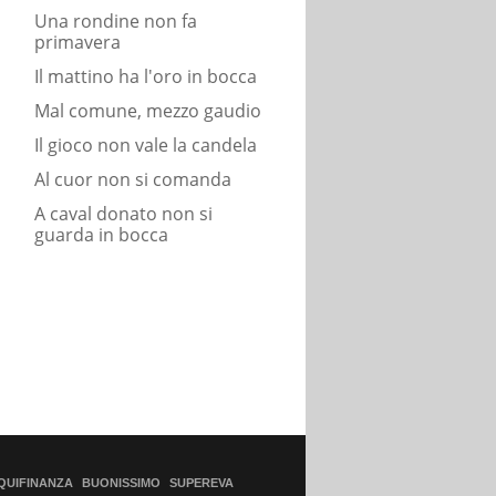
Una rondine non fa
primavera
Il mattino ha l'oro in bocca
Mal comune, mezzo gaudio
Il gioco non vale la candela
Al cuor non si comanda
A caval donato non si
guarda in bocca
QUIFINANZA
BUONISSIMO
SUPEREVA