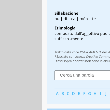
Sillabazione
pu | di | ca | mén | te
Etimologia
composto dall'aggettivo pudic
suffisso -mente
Tratto dalla voce
PUDICAMENTE
del
W
Rilasciato con
licenza Creative Commo
I testi sopra riportati non sono in alc
A
B
C
D
E
F
G
H
I
J