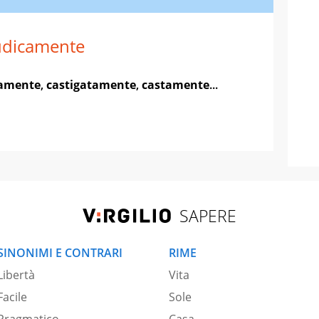
udicamente
amente
,
castigatamente
,
castamente
...
SAPERE
SINONIMI E CONTRARI
RIME
Libertà
Vita
Facile
Sole