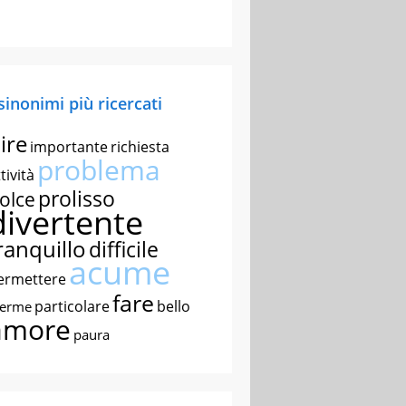
 sinonimi più ricercati
ire
importante
richiesta
problema
tività
prolisso
olce
divertente
ranquillo
difficile
acume
ermettere
fare
particolare
bello
nerme
amore
paura