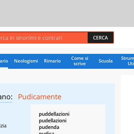
Come si
Strum
ario
Neologismi
Rimario
Scuola
scrive
Uti
ano:
Pudicamente
puddellazioni
pudellazioni
zia
pudenda
pudica