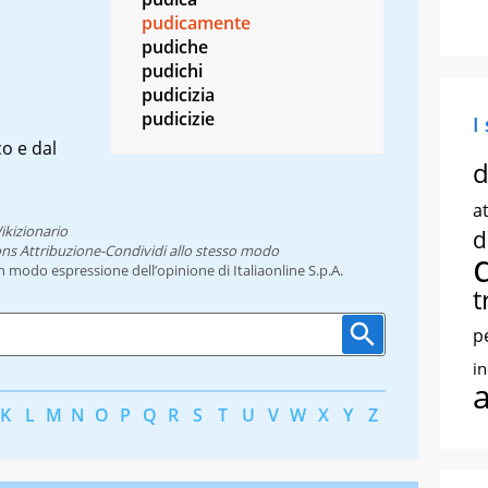
pudicamente
pudiche
pudichi
pudicizia
pudicizie
I
o e dal
d
at
ikizionario
d
ns Attribuzione-Condividi allo stesso modo
un modo espressione dell’opinione di Italiaonline S.p.A.
t
p
i
K
L
M
N
O
P
Q
R
S
T
U
V
W
X
Y
Z