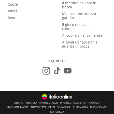
Il mattino ha l'oro in
Cuore
bocca
Amici
Mal comune, mezzo
Bene
gaudio
Il gioco non vale la
candela
Al cuor non si comanda
A caval donato non si
guarda in bocca
Seguici su
LIBERO
VIRGILIO
PAGINEGIALLE
PAGINEGIALLE SHOP
PGCASA
PAGINEBIANCHE
TUTTOCITTÀ
DILEI
SIVIAGGIA
QUIFINANZA
BUONISSIMO
SUPEREVA