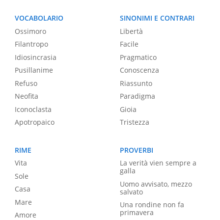
VOCABOLARIO
SINONIMI E CONTRARI
Ossimoro
Libertà
Filantropo
Facile
Idiosincrasia
Pragmatico
Pusillanime
Conoscenza
Refuso
Riassunto
Neofita
Paradigma
Iconoclasta
Gioia
Apotropaico
Tristezza
RIME
PROVERBI
Vita
La verità vien sempre a
galla
Sole
Uomo avvisato, mezzo
Casa
salvato
Mare
Una rondine non fa
primavera
Amore