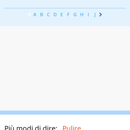
A
B
C
D
E
F
G
H
I
J
K
L
M
N
Più modi di dire:
Pulire