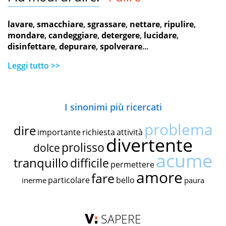
lavare
,
smacchiare
,
sgrassare
,
nettare
,
ripulire
,
mondare
,
candeggiare
,
detergere
,
lucidare
,
disinfettare
,
depurare
,
spolverare
...
Leggi tutto >>
I sinonimi più ricercati
problema
dire
importante
richiesta
attività
divertente
prolisso
dolce
acume
tranquillo
difficile
permettere
amore
fare
particolare
bello
inerme
paura
SAPERE