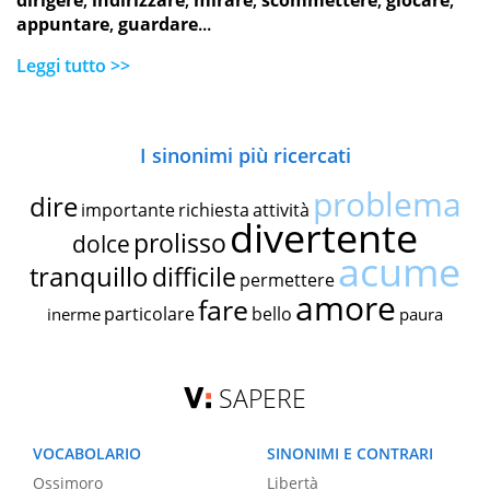
dirigere
,
indirizzare
,
mirare
,
scommettere
,
giocare
,
appuntare
,
guardare
...
Leggi tutto >>
I sinonimi più ricercati
problema
dire
importante
richiesta
attività
divertente
prolisso
dolce
acume
tranquillo
difficile
permettere
amore
fare
particolare
bello
inerme
paura
SAPERE
VOCABOLARIO
SINONIMI E CONTRARI
Ossimoro
Libertà