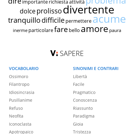
problema
dire
importante
richiesta
attività
divertente
prolisso
dolce
acume
tranquillo
difficile
permettere
amore
fare
particolare
bello
inerme
paura
SAPERE
VOCABOLARIO
SINONIMI E CONTRARI
Ossimoro
Libertà
Filantropo
Facile
Idiosincrasia
Pragmatico
Pusillanime
Conoscenza
Refuso
Riassunto
Neofita
Paradigma
Iconoclasta
Gioia
Apotropaico
Tristezza