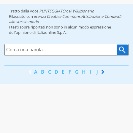
Tratto dalla voce
PUNTEGGIATO
del
Wikizionario
Rilasciato con
licenza Creative Commons Attribuzione-Condividi
allo stesso modo
I testi sopra riportati non sono in alcun modo espressione
dell’opinione di Italiaonline S.p.A.
A
B
C
D
E
F
G
H
I
J
K
L
M
N