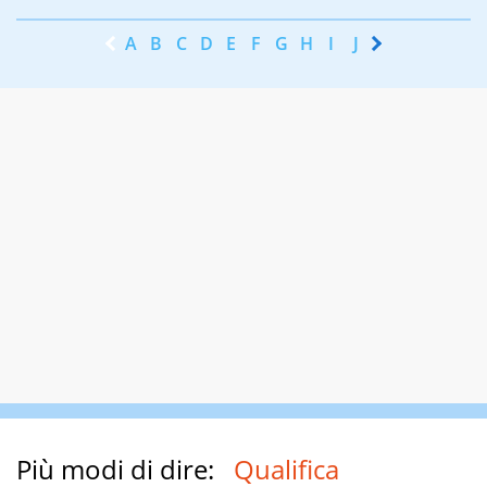
A
B
C
D
E
F
G
H
I
J
K
L
M
N
Più modi di dire:
Qualifica