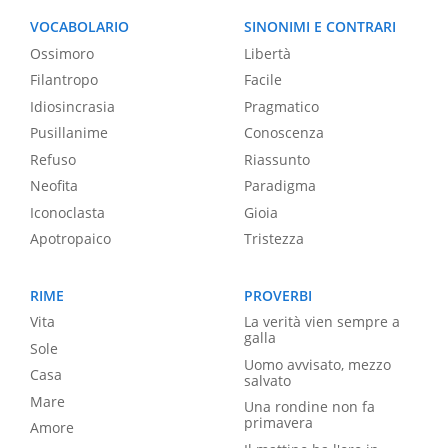
VOCABOLARIO
SINONIMI E CONTRARI
Ossimoro
Libertà
Filantropo
Facile
Idiosincrasia
Pragmatico
Pusillanime
Conoscenza
Refuso
Riassunto
Neofita
Paradigma
Iconoclasta
Gioia
Apotropaico
Tristezza
RIME
PROVERBI
Vita
La verità vien sempre a
galla
Sole
Uomo avvisato, mezzo
Casa
salvato
Mare
Una rondine non fa
primavera
Amore