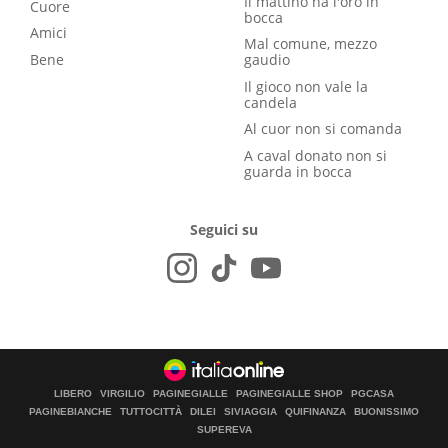
Il mattino ha l'oro in
Cuore
bocca
Amici
Mal comune, mezzo
Bene
gaudio
Il gioco non vale la
candela
Al cuor non si comanda
A caval donato non si
guarda in bocca
Seguici su
LIBERO
VIRGILIO
PAGINEGIALLE
PAGINEGIALLE SHOP
PGCASA
PAGINEBIANCHE
TUTTOCITTÀ
DILEI
SIVIAGGIA
QUIFINANZA
BUONISSIMO
SUPEREVA