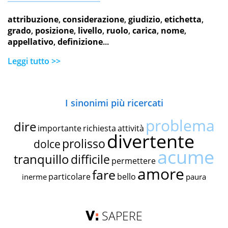
attribuzione
,
considerazione
,
giudizio
,
etichetta
,
grado
,
posizione
,
livello
,
ruolo
,
carica
,
nome
,
appellativo
,
definizione
...
Leggi tutto >>
I sinonimi più ricercati
problema
dire
importante
richiesta
attività
divertente
prolisso
dolce
acume
tranquillo
difficile
permettere
amore
fare
particolare
bello
inerme
paura
SAPERE