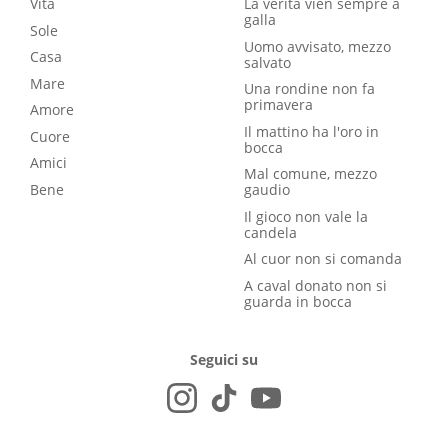
Vita
La verità vien sempre a
galla
Sole
Uomo avvisato, mezzo
Casa
salvato
Mare
Una rondine non fa
primavera
Amore
Il mattino ha l'oro in
Cuore
bocca
Amici
Mal comune, mezzo
Bene
gaudio
Il gioco non vale la
candela
Al cuor non si comanda
A caval donato non si
guarda in bocca
Seguici su