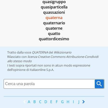
quasigruppo
quasiparticella
quassazioni
quaterna
quaternario
quaterne
quatto
quattordicesimo
Tratto dalla voce
QUATERNA
del
Wikizionario
Rilasciato con
licenza Creative Commons Attribuzione-Condividi
allo stesso modo
I testi sopra riportati non sono in alcun modo espressione
dell’opinione di Italiaonline S.p.A.
A
B
C
D
E
F
G
H
I
J
K
L
M
N