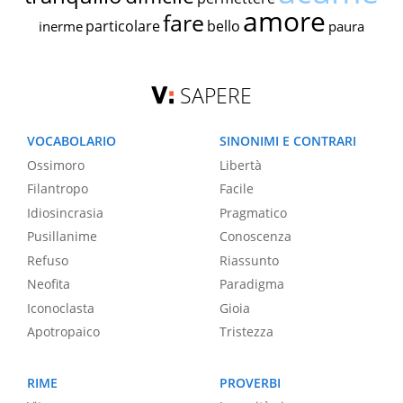
amore
fare
particolare
bello
inerme
paura
SAPERE
VOCABOLARIO
SINONIMI E CONTRARI
Ossimoro
Libertà
Filantropo
Facile
Idiosincrasia
Pragmatico
Pusillanime
Conoscenza
Refuso
Riassunto
Neofita
Paradigma
Iconoclasta
Gioia
Apotropaico
Tristezza
RIME
PROVERBI