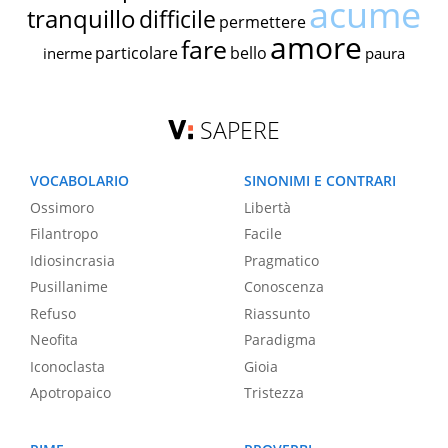
acume
tranquillo
difficile
permettere
amore
fare
particolare
bello
inerme
paura
SAPERE
VOCABOLARIO
SINONIMI E CONTRARI
Ossimoro
Libertà
Filantropo
Facile
Idiosincrasia
Pragmatico
Pusillanime
Conoscenza
Refuso
Riassunto
Neofita
Paradigma
Iconoclasta
Gioia
Apotropaico
Tristezza