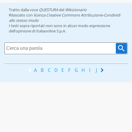
Tratto dalla voce
QUESTURA
del
Wikizionario
Rilasciato con
licenza Creative Commons Attribuzione-Condividi
allo stesso modo
I testi sopra riportati non sono in alcun modo espressione
dell’opinione di Italiaonline S.p.A.
A
B
C
D
E
F
G
H
I
J
K
L
M
N