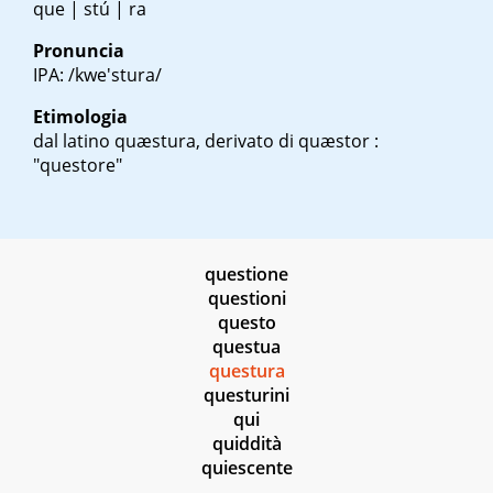
que | stú | ra
Pronuncia
IPA: /kwe'stura/
Etimologia
dal latino
quæstura
, derivato di
quæstor
:
"questore"
questione
questioni
questo
questua
questura
questurini
qui
quiddità
quiescente