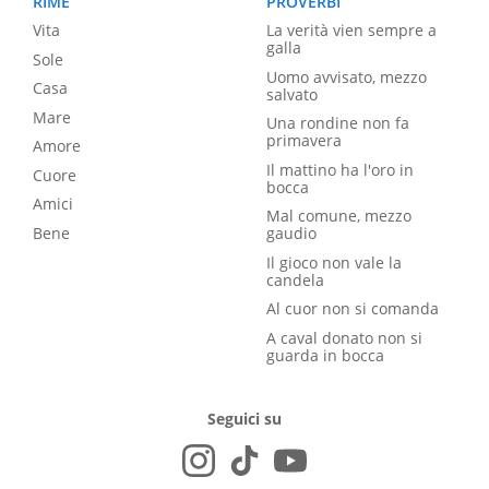
RIME
PROVERBI
Vita
La verità vien sempre a
galla
Sole
Uomo avvisato, mezzo
Casa
salvato
Mare
Una rondine non fa
primavera
Amore
Il mattino ha l'oro in
Cuore
bocca
Amici
Mal comune, mezzo
Bene
gaudio
Il gioco non vale la
candela
Al cuor non si comanda
A caval donato non si
guarda in bocca
Seguici su