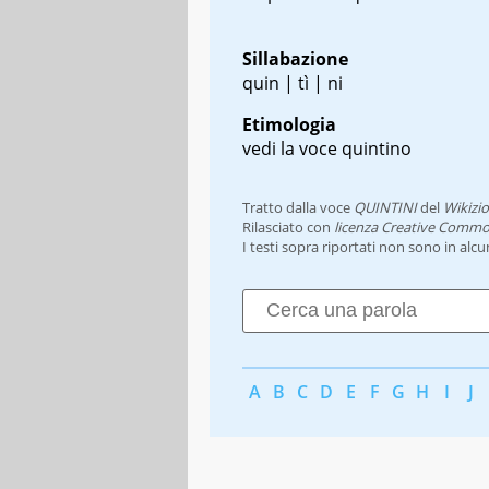
Sillabazione
quin | tì | ni
Etimologia
vedi la voce quintino
Tratto dalla voce
QUINTINI
del
Wikizi
Rilasciato con
licenza Creative Commo
I testi sopra riportati non sono in alc
A
B
C
D
E
F
G
H
I
J