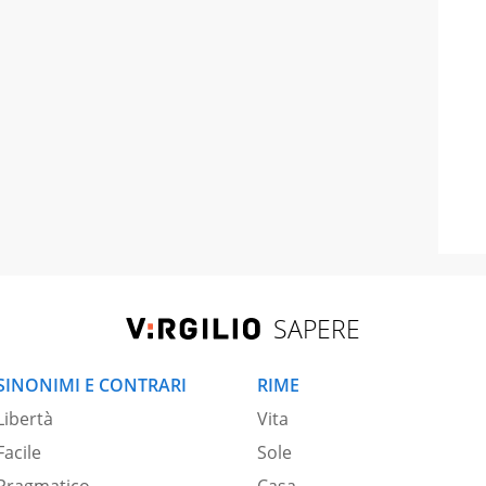
SAPERE
SINONIMI E CONTRARI
RIME
Libertà
Vita
Facile
Sole