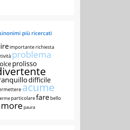
 sinonimi più ricercati
ire
importante
richiesta
problema
tività
prolisso
olce
divertente
ranquillo
difficile
acume
ermettere
fare
particolare
bello
nerme
amore
paura