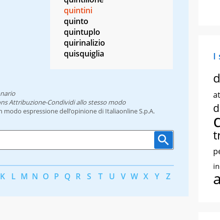
quintini
quinto
quintuplo
quirinalizio
quisquiglia
I
d
onario
at
ns Attribuzione-Condividi allo stesso modo
d
un modo espressione dell’opinione di Italiaonline S.p.A.
t
p
i
K
L
M
N
O
P
Q
R
S
T
U
V
W
X
Y
Z