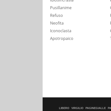
Idiosincrasia
Pusillanime
Refuso
Neofita
Iconoclasta
Apotropaico
LIBERO
VIRGILIO
PAGINEGIALLE
P