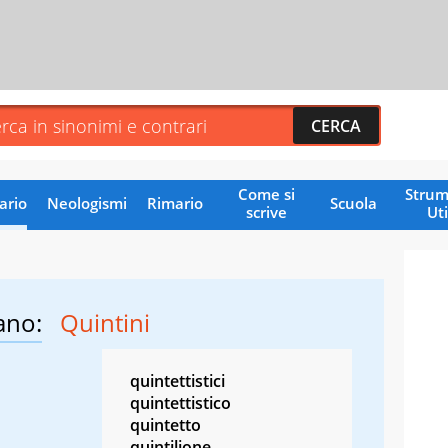
Come si
Strum
ario
Neologismi
Rimario
Scuola
scrive
Uti
ano:
Quintini
quintettistici
quintettistico
quintetto
quintilione