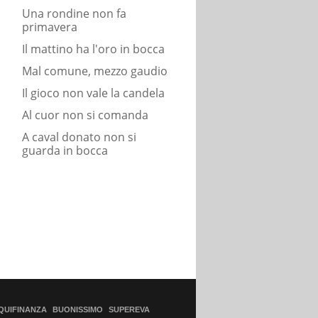
Una rondine non fa
primavera
Il mattino ha l'oro in bocca
Mal comune, mezzo gaudio
Il gioco non vale la candela
Al cuor non si comanda
A caval donato non si
guarda in bocca
QUIFINANZA
BUONISSIMO
SUPEREVA