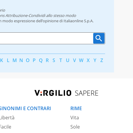
rio
ns Attribuzione-Condividi allo stesso modo
un modo espressione dell’opinione di Italiaonline S.p.A.
K
L
M
N
O
P
Q
R
S
T
U
V
W
X
Y
Z
SAPERE
SINONIMI E CONTRARI
RIME
Libertà
Vita
Facile
Sole