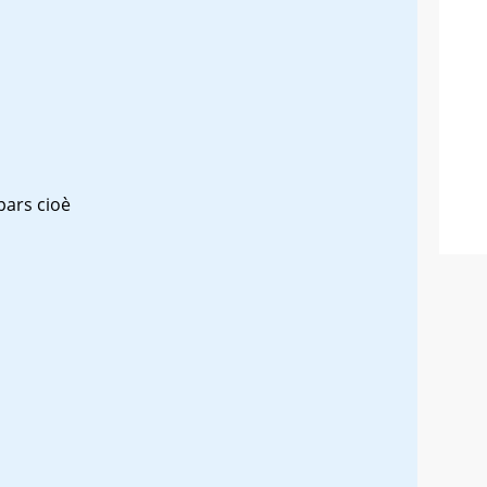
pars
cioè