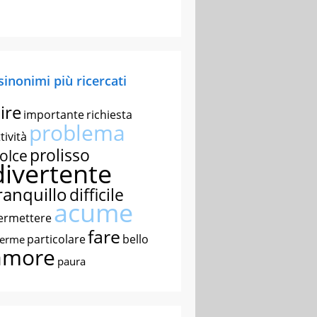
 sinonimi più ricercati
ire
importante
richiesta
problema
tività
prolisso
olce
divertente
ranquillo
difficile
acume
ermettere
fare
particolare
bello
nerme
amore
paura