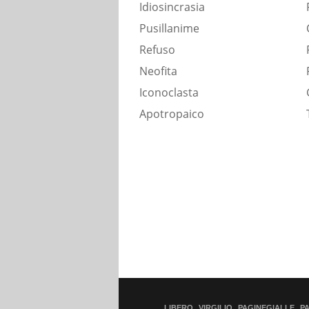
Idiosincrasia
Pusillanime
Refuso
Neofita
Iconoclasta
Apotropaico
LIBERO
VIRGILIO
PAGINEGIALLE
P