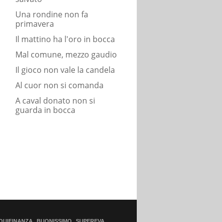
Una rondine non fa
primavera
Il mattino ha l'oro in bocca
Mal comune, mezzo gaudio
Il gioco non vale la candela
Al cuor non si comanda
A caval donato non si
guarda in bocca
QUIFINANZA
BUONISSIMO
SUPEREVA