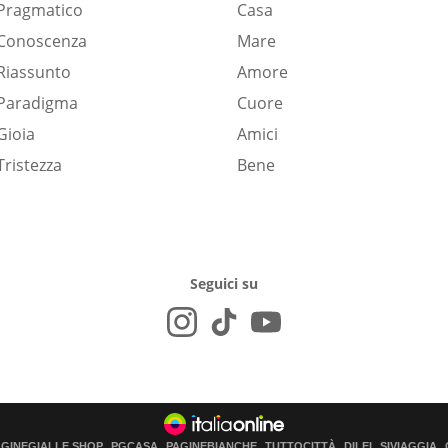
Pragmatico
Casa
Conoscenza
Mare
Riassunto
Amore
Paradigma
Cuore
Gioia
Amici
Tristezza
Bene
Seguici su
AGINEGIALLE SHOP
PGCASA
PAGINEBIANCHE
TUTTOCITTÀ
DILEI
SIVIAGGIA