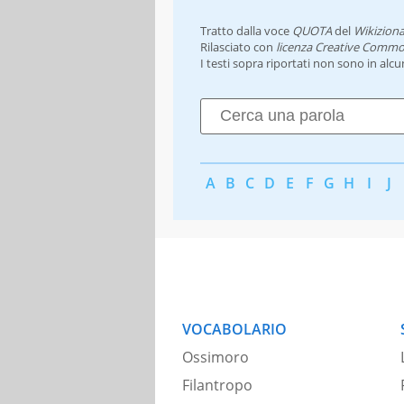
Tratto dalla voce
QUOTA
del
Wikiziona
Rilasciato con
licenza Creative Commo
I testi sopra riportati non sono in alc
A
B
C
D
E
F
G
H
I
J
VOCABOLARIO
Ossimoro
Filantropo