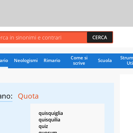
Come si
Strum
ario
Neologismi
Rimario
Scuola
scrive
Uti
ano:
Quota
quisquiglia
quisquilia
quiz
quorum