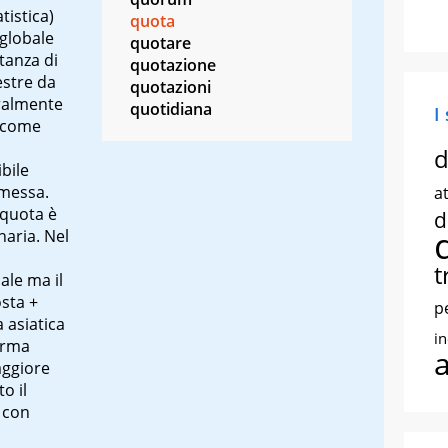
istica)
quota
globale
quotare
tanza di
quotazione
estre da
quotazioni
eralmente
quotidiana
I
o come
d
ibile
mmessa.
at
 quota è
d
naria. Nel
t
ale ma il
sta +
p
a asiatica
i
orma
aggiore
o il
 con