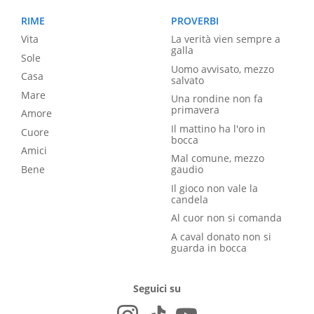
RIME
PROVERBI
Vita
La verità vien sempre a
galla
Sole
Uomo avvisato, mezzo
Casa
salvato
Mare
Una rondine non fa
primavera
Amore
Il mattino ha l'oro in
Cuore
bocca
Amici
Mal comune, mezzo
Bene
gaudio
Il gioco non vale la
candela
Al cuor non si comanda
A caval donato non si
guarda in bocca
Seguici su