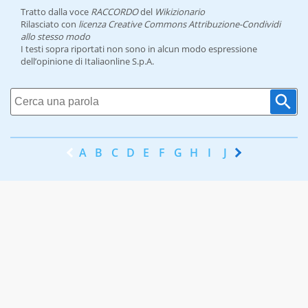
Tratto dalla voce
RACCORDO
del
Wikizionario
Rilasciato con
licenza Creative Commons Attribuzione-Condividi
allo stesso modo
I testi sopra riportati non sono in alcun modo espressione
dell’opinione di Italiaonline S.p.A.
A
B
C
D
E
F
G
H
I
J
K
L
M
N