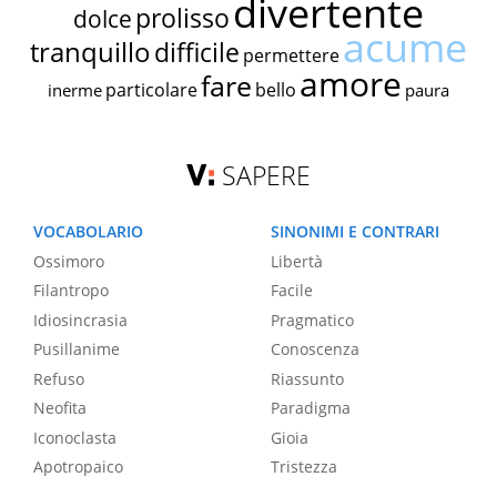
divertente
prolisso
dolce
acume
tranquillo
difficile
permettere
amore
fare
particolare
bello
inerme
paura
SAPERE
VOCABOLARIO
SINONIMI E CONTRARI
Ossimoro
Libertà
Filantropo
Facile
Idiosincrasia
Pragmatico
Pusillanime
Conoscenza
Refuso
Riassunto
Neofita
Paradigma
Iconoclasta
Gioia
Apotropaico
Tristezza