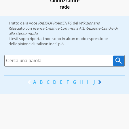
raddrizzatore
rade
Tratto dalla voce
RADDOPPIAMENTO
del
Wikizionario
Rilasciato con
licenza Creative Commons Attribuzione-Condividi
allo stesso modo
I testi sopra riportati non sono in alcun modo espressione
dell’opinione di Italiaonline S.p.A.
A
B
C
D
E
F
G
H
I
J
K
L
M
N