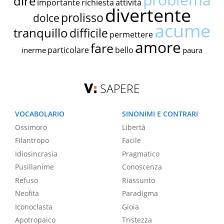
dire
importante
richiesta
attività
divertente
prolisso
dolce
acume
tranquillo
difficile
permettere
amore
fare
particolare
bello
inerme
paura
SAPERE
VOCABOLARIO
SINONIMI E CONTRARI
Ossimoro
Libertà
Filantropo
Facile
Idiosincrasia
Pragmatico
Pusillanime
Conoscenza
Refuso
Riassunto
Neofita
Paradigma
Iconoclasta
Gioia
Apotropaico
Tristezza