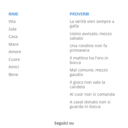
RIME
PROVERBI
Vita
La verità vien sempre a
galla
Sole
Uomo avvisato, mezzo
Casa
salvato
Mare
Una rondine non fa
primavera
Amore
Il mattino ha l'oro in
Cuore
bocca
Amici
Mal comune, mezzo
Bene
gaudio
Il gioco non vale la
candela
Al cuor non si comanda
A caval donato non si
guarda in bocca
Seguici su