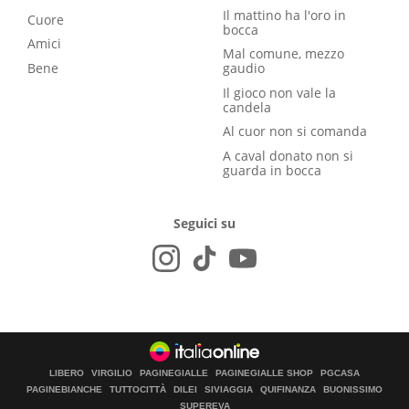
Il mattino ha l'oro in
Cuore
bocca
Amici
Mal comune, mezzo
Bene
gaudio
Il gioco non vale la
candela
Al cuor non si comanda
A caval donato non si
guarda in bocca
Seguici su
LIBERO
VIRGILIO
PAGINEGIALLE
PAGINEGIALLE SHOP
PGCASA
PAGINEBIANCHE
TUTTOCITTÀ
DILEI
SIVIAGGIA
QUIFINANZA
BUONISSIMO
SUPEREVA