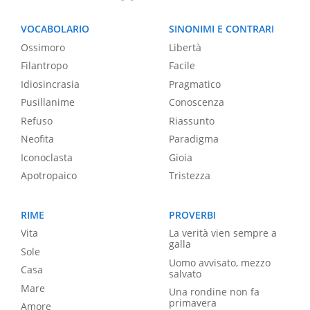
VOCABOLARIO
SINONIMI E CONTRARI
Ossimoro
Libertà
Filantropo
Facile
Idiosincrasia
Pragmatico
Pusillanime
Conoscenza
Refuso
Riassunto
Neofita
Paradigma
Iconoclasta
Gioia
Apotropaico
Tristezza
RIME
PROVERBI
Vita
La verità vien sempre a
galla
Sole
Uomo avvisato, mezzo
Casa
salvato
Mare
Una rondine non fa
primavera
Amore