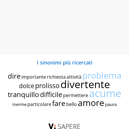
I sinonimi più ricercati
problema
dire
importante
richiesta
attività
divertente
prolisso
dolce
acume
tranquillo
difficile
permettere
amore
fare
particolare
bello
inerme
paura
SAPERE