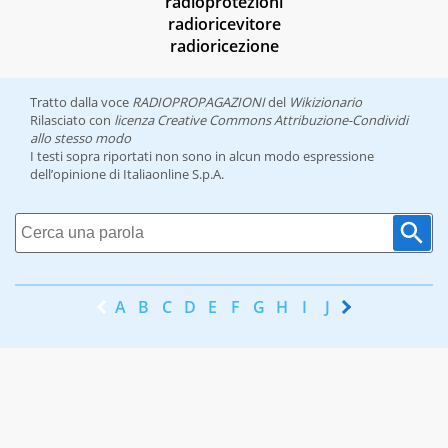
radioprotezioni
radioricevitore
radioricezione
Tratto dalla voce
RADIOPROPAGAZIONI
del
Wikizionario
Rilasciato con
licenza Creative Commons Attribuzione-Condividi
allo stesso modo
I testi sopra riportati non sono in alcun modo espressione
dell’opinione di Italiaonline S.p.A.
A
B
C
D
E
F
G
H
I
J
K
L
M
N