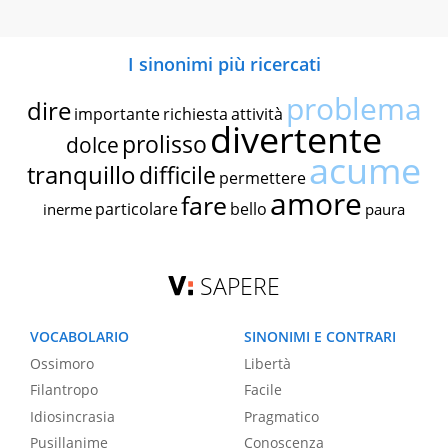
I sinonimi più ricercati
problema
dire
importante
richiesta
attività
divertente
prolisso
dolce
acume
tranquillo
difficile
permettere
amore
fare
particolare
bello
inerme
paura
SAPERE
VOCABOLARIO
SINONIMI E CONTRARI
Ossimoro
Libertà
Filantropo
Facile
Idiosincrasia
Pragmatico
Pusillanime
Conoscenza