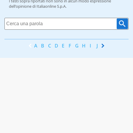
I testi sopra riportati non sono in alcun modo espressione
dell’opinione di Italiaonline S.p.A.
A
B
C
D
E
F
G
H
I
J
K
L
M
N