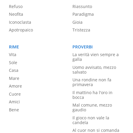
Refuso
Riassunto
Neofita
Paradigma
Iconoclasta
Gioia
Apotropaico
Tristezza
RIME
PROVERBI
Vita
La verità vien sempre a
galla
Sole
Uomo avvisato, mezzo
Casa
salvato
Mare
Una rondine non fa
primavera
Amore
Il mattino ha l'oro in
Cuore
bocca
Amici
Mal comune, mezzo
Bene
gaudio
Il gioco non vale la
candela
Al cuor non si comanda