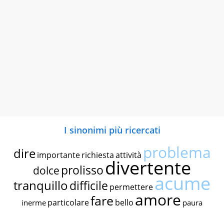
I sinonimi più ricercati
problema
dire
importante
richiesta
attività
divertente
prolisso
dolce
acume
tranquillo
difficile
permettere
amore
fare
particolare
bello
inerme
paura