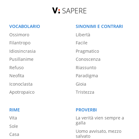
SAPERE
VOCABOLARIO
SINONIMI E CONTRARI
Ossimoro
Libertà
Filantropo
Facile
Idiosincrasia
Pragmatico
Pusillanime
Conoscenza
Refuso
Riassunto
Neofita
Paradigma
Iconoclasta
Gioia
Apotropaico
Tristezza
RIME
PROVERBI
Vita
La verità vien sempre a
galla
Sole
Uomo avvisato, mezzo
Casa
salvato