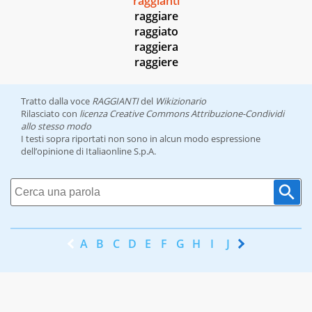
raggianti
raggiare
raggiato
raggiera
raggiere
Tratto dalla voce
RAGGIANTI
del
Wikizionario
Rilasciato con
licenza Creative Commons Attribuzione-Condividi
allo stesso modo
I testi sopra riportati non sono in alcun modo espressione
dell’opinione di Italiaonline S.p.A.
A
B
C
D
E
F
G
H
I
J
K
L
M
N