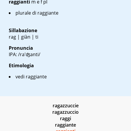
raggianti
m e f pl
plurale di raggiante
Sillabazione
rag | giàn | ti
Pronuncia
IPA: /ra'ʤanti/
Etimologia
vedi raggiante
ragazzuccie
ragazzuccio
raggi
raggiante