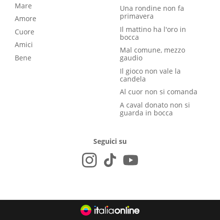
Mare
Una rondine non fa
primavera
Amore
Il mattino ha l'oro in
Cuore
bocca
Amici
Mal comune, mezzo
Bene
gaudio
Il gioco non vale la
candela
Al cuor non si comanda
A caval donato non si
guarda in bocca
Seguici su