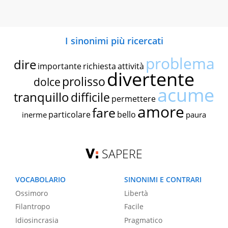
I sinonimi più ricercati
problema
dire
importante
richiesta
attività
divertente
prolisso
dolce
acume
tranquillo
difficile
permettere
amore
fare
particolare
bello
inerme
paura
SAPERE
VOCABOLARIO
SINONIMI E CONTRARI
Ossimoro
Libertà
Filantropo
Facile
Idiosincrasia
Pragmatico