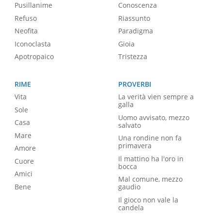
Pusillanime
Conoscenza
Refuso
Riassunto
Neofita
Paradigma
Iconoclasta
Gioia
Apotropaico
Tristezza
RIME
PROVERBI
Vita
La verità vien sempre a
galla
Sole
Uomo avvisato, mezzo
Casa
salvato
Mare
Una rondine non fa
primavera
Amore
Il mattino ha l'oro in
Cuore
bocca
Amici
Mal comune, mezzo
Bene
gaudio
Il gioco non vale la
candela