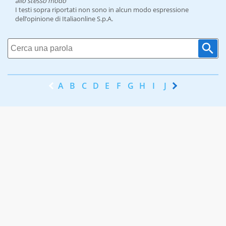
allo stesso modo
I testi sopra riportati non sono in alcun modo espressione
dell’opinione di Italiaonline S.p.A.
A
B
C
D
E
F
G
H
I
J
K
L
M
N