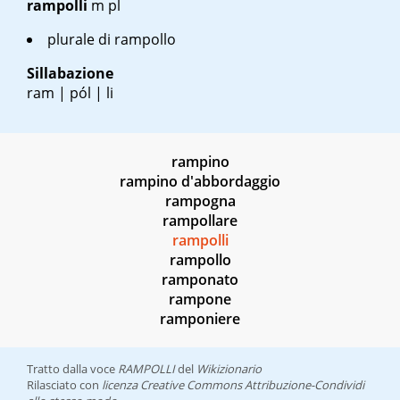
rampolli
m pl
plurale di rampollo
Sillabazione
ram | pól | li
rampino
rampino d'abbordaggio
rampogna
rampollare
rampolli
rampollo
ramponato
rampone
ramponiere
Tratto dalla voce
RAMPOLLI
del
Wikizionario
Rilasciato con
licenza Creative Commons Attribuzione-Condividi