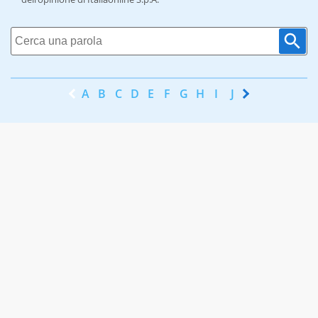
A
B
C
D
E
F
G
H
I
J
K
L
M
N