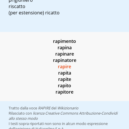
prigioniero
riscatto
(per estensione) ricatto
rapimento
rapina
rapinare
rapinatore
rapire
rapita
rapite
rapito
rapitore
Tratto dalla voce
RAPIRE
del
Wikizionario
Rilasciato con
licenza Creative Commons Attribuzione-Condividi
allo stesso modo
I testi sopra riportati non sono in alcun modo espressione
dell’opinione di Italiaonline S.p.A.