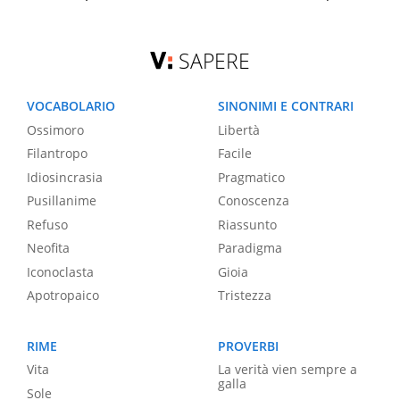
SAPERE
VOCABOLARIO
SINONIMI E CONTRARI
Ossimoro
Libertà
Filantropo
Facile
Idiosincrasia
Pragmatico
Pusillanime
Conoscenza
Refuso
Riassunto
Neofita
Paradigma
Iconoclasta
Gioia
Apotropaico
Tristezza
RIME
PROVERBI
Vita
La verità vien sempre a
galla
Sole