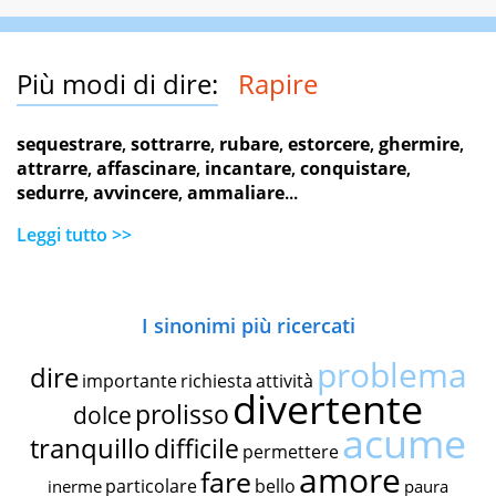
Più modi di dire:
Rapire
sequestrare
,
sottrarre
,
rubare
,
estorcere
,
ghermire
,
attrarre
,
affascinare
,
incantare
,
conquistare
,
sedurre
,
avvincere
,
ammaliare
...
Leggi tutto >>
I sinonimi più ricercati
problema
dire
importante
richiesta
attività
divertente
prolisso
dolce
acume
tranquillo
difficile
permettere
amore
fare
particolare
bello
inerme
paura