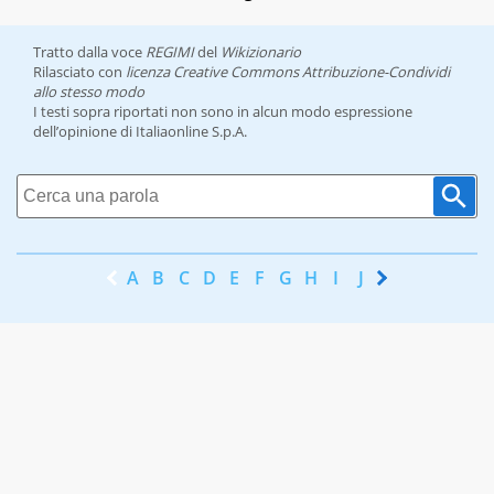
Tratto dalla voce
REGIMI
del
Wikizionario
Rilasciato con
licenza Creative Commons Attribuzione-Condividi
allo stesso modo
I testi sopra riportati non sono in alcun modo espressione
dell’opinione di Italiaonline S.p.A.
A
B
C
D
E
F
G
H
I
J
K
L
M
N