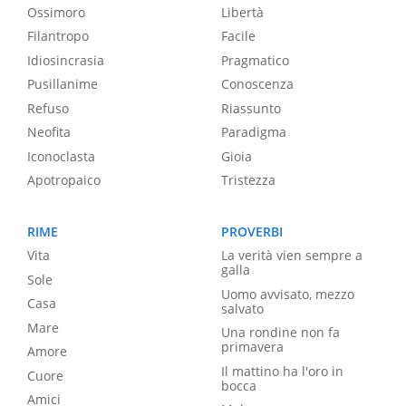
Ossimoro
Libertà
Filantropo
Facile
Idiosincrasia
Pragmatico
Pusillanime
Conoscenza
Refuso
Riassunto
Neofita
Paradigma
Iconoclasta
Gioia
Apotropaico
Tristezza
RIME
PROVERBI
Vita
La verità vien sempre a
galla
Sole
Uomo avvisato, mezzo
Casa
salvato
Mare
Una rondine non fa
primavera
Amore
Il mattino ha l'oro in
Cuore
bocca
Amici