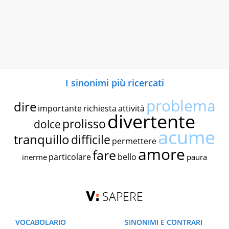
I sinonimi più ricercati
problema
dire
importante
richiesta
attività
divertente
prolisso
dolce
acume
tranquillo
difficile
permettere
amore
fare
particolare
bello
inerme
paura
SAPERE
VOCABOLARIO
SINONIMI E CONTRARI