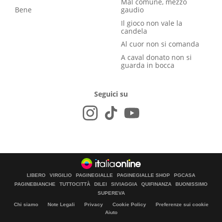
Mal comune, mezzo
Bene
gaudio
Il gioco non vale la
candela
Al cuor non si comanda
A caval donato non si
guarda in bocca
Seguici su
LIBERO
VIRGILIO
PAGINEGIALLE
PAGINEGIALLE SHOP
PGCASA
PAGINEBIANCHE
TUTTOCITTÀ
DILEI
SIVIAGGIA
QUIFINANZA
BUONISSIMO
SUPEREVA
Chi siamo
Note Legali
Privacy
Cookie Policy
Preferenze sui cookie
Aiuto