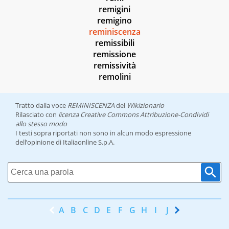
remigini
remigino
reminiscenza
remissibili
remissione
remissività
remolini
Tratto dalla voce
REMINISCENZA
del
Wikizionario
Rilasciato con
licenza Creative Commons Attribuzione-Condividi
allo stesso modo
I testi sopra riportati non sono in alcun modo espressione
dell’opinione di Italiaonline S.p.A.
A
B
C
D
E
F
G
H
I
J
K
L
M
N