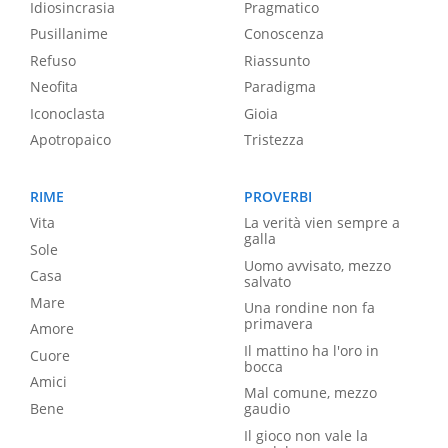
Idiosincrasia
Pragmatico
Pusillanime
Conoscenza
Refuso
Riassunto
Neofita
Paradigma
Iconoclasta
Gioia
Apotropaico
Tristezza
RIME
PROVERBI
Vita
La verità vien sempre a
galla
Sole
Uomo avvisato, mezzo
Casa
salvato
Mare
Una rondine non fa
primavera
Amore
Il mattino ha l'oro in
Cuore
bocca
Amici
Mal comune, mezzo
Bene
gaudio
Il gioco non vale la