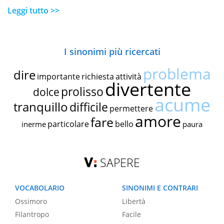
Leggi tutto >>
I sinonimi più ricercati
problema
dire
importante
richiesta
attività
divertente
prolisso
dolce
acume
tranquillo
difficile
permettere
amore
fare
particolare
bello
inerme
paura
SAPERE
VOCABOLARIO
SINONIMI E CONTRARI
Ossimoro
Libertà
Filantropo
Facile