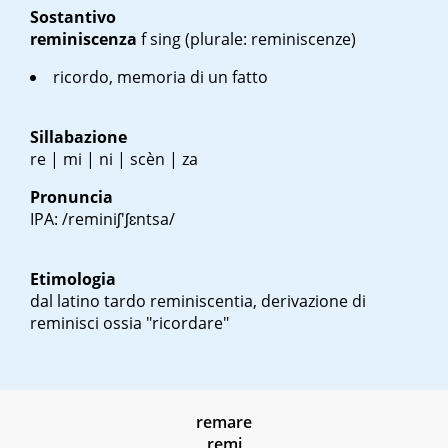
Sostantivo
reminiscenza
f sing
(plurale: reminiscenze)
ricordo, memoria di un fatto
Sillabazione
re | mi | ni | scèn | za
Pronuncia
IPA: /reminiʃ'ʃɛntsa/
Etimologia
dal latino tardo
reminiscentia
, derivazione di
reminisci
ossia "ricordare"
remare
remi