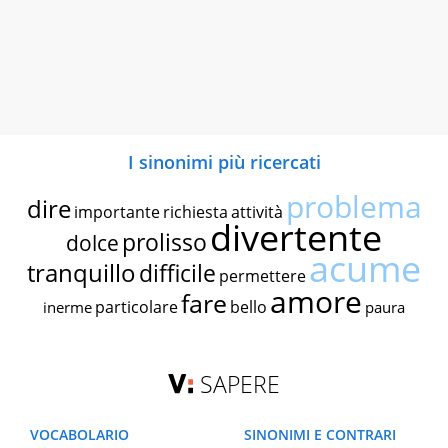
I sinonimi più ricercati
problema
dire
importante
richiesta
attività
divertente
prolisso
dolce
acume
tranquillo
difficile
permettere
amore
fare
particolare
bello
inerme
paura
SAPERE
VOCABOLARIO
SINONIMI E CONTRARI