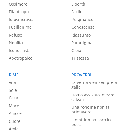
Ossimoro
Libertà
Filantropo
Facile
Idiosincrasia
Pragmatico
Pusillanime
Conoscenza
Refuso
Riassunto
Neofita
Paradigma
Iconoclasta
Gioia
Apotropaico
Tristezza
RIME
PROVERBI
Vita
La verità vien sempre a
galla
Sole
Uomo avvisato, mezzo
Casa
salvato
Mare
Una rondine non fa
primavera
Amore
Il mattino ha l'oro in
Cuore
bocca
Amici