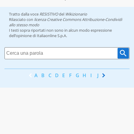
Tratto dalla voce
RESISTIVO
del
Wikizionario
Rilasciato con
licenza Creative Commons Attribuzione-Condividi
allo stesso modo
I testi sopra riportati non sono in alcun modo espressione
dell’opinione di Italiaonline S.p.A.
A
B
C
D
E
F
G
H
I
J
K
L
M
N