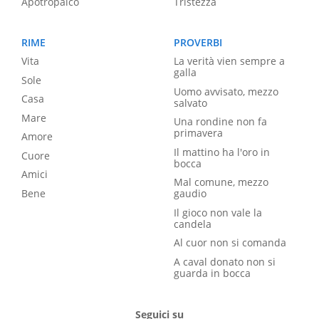
Apotropaico
Tristezza
RIME
PROVERBI
Vita
La verità vien sempre a
galla
Sole
Uomo avvisato, mezzo
Casa
salvato
Mare
Una rondine non fa
primavera
Amore
Il mattino ha l'oro in
Cuore
bocca
Amici
Mal comune, mezzo
Bene
gaudio
Il gioco non vale la
candela
Al cuor non si comanda
A caval donato non si
guarda in bocca
Seguici su