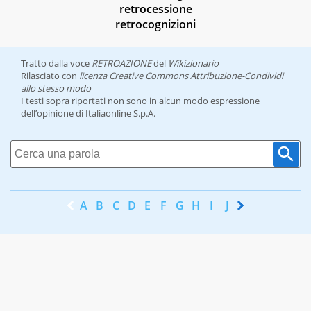
retrocessione
retrocognizioni
Tratto dalla voce
RETROAZIONE
del
Wikizionario
Rilasciato con
licenza Creative Commons Attribuzione-Condividi
allo stesso modo
I testi sopra riportati non sono in alcun modo espressione
dell’opinione di Italiaonline S.p.A.
A
B
C
D
E
F
G
H
I
J
K
L
M
N