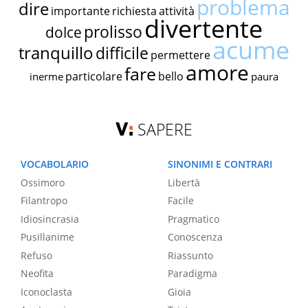
problema
dire
importante
richiesta
attività
divertente
prolisso
dolce
acume
tranquillo
difficile
permettere
amore
fare
particolare
bello
inerme
paura
SAPERE
VOCABOLARIO
SINONIMI E CONTRARI
Ossimoro
Libertà
Filantropo
Facile
Idiosincrasia
Pragmatico
Pusillanime
Conoscenza
Refuso
Riassunto
Neofita
Paradigma
Iconoclasta
Gioia