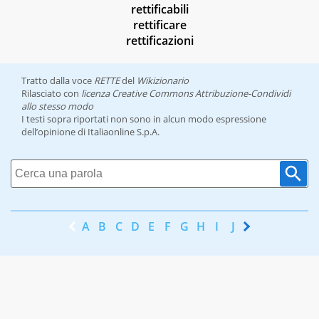
rettificabili
rettificare
rettificazioni
Tratto dalla voce
RETTE
del
Wikizionario
Rilasciato con
licenza Creative Commons Attribuzione-Condividi
allo stesso modo
I testi sopra riportati non sono in alcun modo espressione
dell’opinione di Italiaonline S.p.A.
A
B
C
D
E
F
G
H
I
J
K
L
M
N