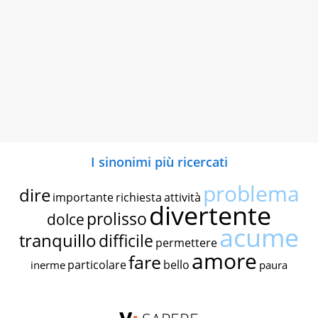
I sinonimi più ricercati
problema
dire
importante
richiesta
attività
divertente
prolisso
dolce
acume
tranquillo
difficile
permettere
amore
fare
particolare
bello
inerme
paura