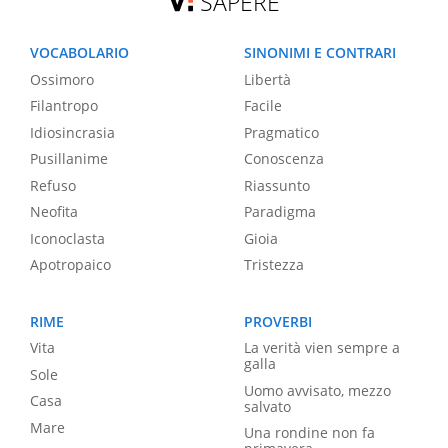
SAPERE
VOCABOLARIO
SINONIMI E CONTRARI
Ossimoro
Libertà
Filantropo
Facile
Idiosincrasia
Pragmatico
Pusillanime
Conoscenza
Refuso
Riassunto
Neofita
Paradigma
Iconoclasta
Gioia
Apotropaico
Tristezza
RIME
PROVERBI
Vita
La verità vien sempre a
galla
Sole
Uomo avvisato, mezzo
Casa
salvato
Mare
Una rondine non fa