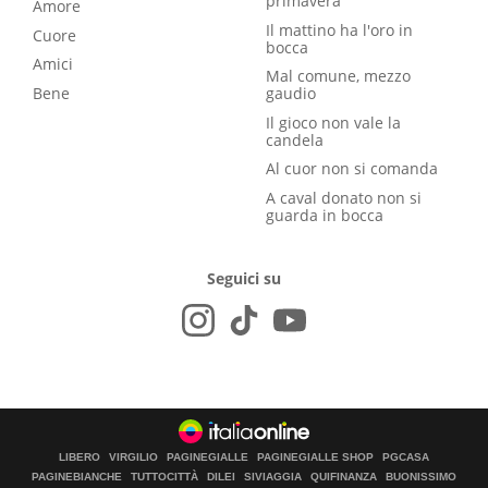
primavera
Amore
Il mattino ha l'oro in
Cuore
bocca
Amici
Mal comune, mezzo
Bene
gaudio
Il gioco non vale la
candela
Al cuor non si comanda
A caval donato non si
guarda in bocca
Seguici su
LIBERO
VIRGILIO
PAGINEGIALLE
PAGINEGIALLE SHOP
PGCASA
PAGINEBIANCHE
TUTTOCITTÀ
DILEI
SIVIAGGIA
QUIFINANZA
BUONISSIMO