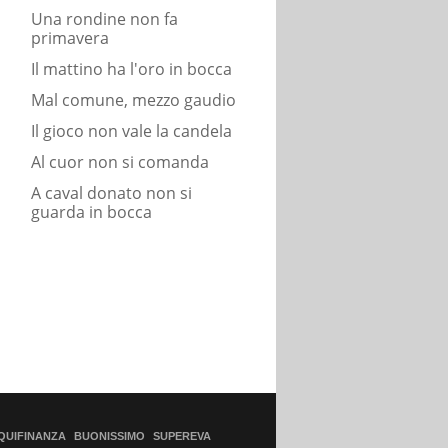
Una rondine non fa
primavera
Il mattino ha l'oro in bocca
Mal comune, mezzo gaudio
Il gioco non vale la candela
Al cuor non si comanda
A caval donato non si
guarda in bocca
QUIFINANZA
BUONISSIMO
SUPEREVA