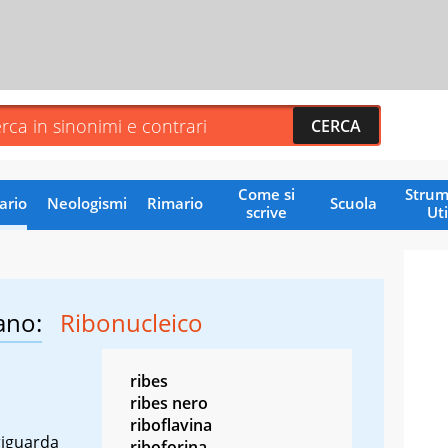
Come si
Strum
ario
Neologismi
Rimario
Scuola
scrive
Uti
ano:
Ribonucleico
ribes
ribes nero
riboflavina
riguarda
riboforina