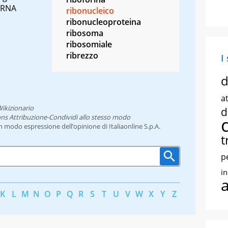
l'RNA
ribonucleico
ribonucleoproteina
ribosoma
ribosomiale
ribrezzo
I
d
at
ikizionario
d
ns Attribuzione-Condividi allo stesso modo
un modo espressione dell’opinione di Italiaonline S.p.A.
t
p
i
K
L
M
N
O
P
Q
R
S
T
U
V
W
X
Y
Z