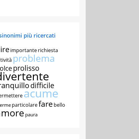
 sinonimi più ricercati
ire
importante
richiesta
problema
tività
prolisso
olce
divertente
ranquillo
difficile
acume
ermettere
fare
particolare
bello
nerme
amore
paura