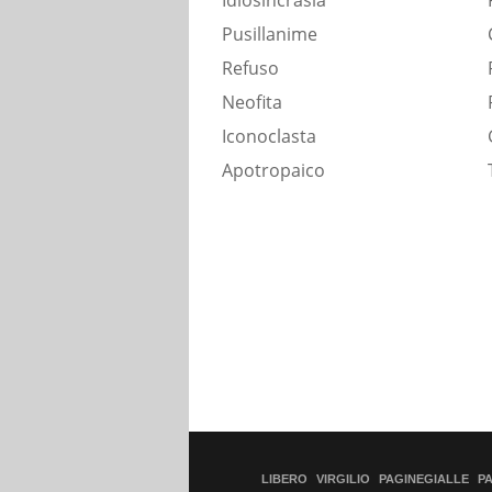
Idiosincrasia
Pusillanime
Refuso
Neofita
Iconoclasta
Apotropaico
LIBERO
VIRGILIO
PAGINEGIALLE
P