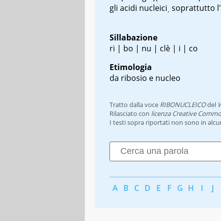
gli acidi nucleici͵ soprattutto 
Sillabazione
ri | bo | nu | clè | i | co
Etimologia
da ribosio e nucleo
Tratto dalla voce
RIBONUCLEICO
del
W
Rilasciato con
licenza Creative Commo
I testi sopra riportati non sono in alc
A
B
C
D
E
F
G
H
I
J