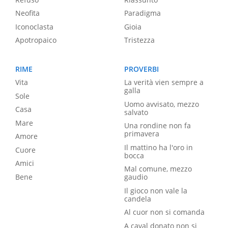
Neofita
Paradigma
Iconoclasta
Gioia
Apotropaico
Tristezza
RIME
PROVERBI
Vita
La verità vien sempre a
galla
Sole
Uomo avvisato, mezzo
Casa
salvato
Mare
Una rondine non fa
primavera
Amore
Il mattino ha l'oro in
Cuore
bocca
Amici
Mal comune, mezzo
Bene
gaudio
Il gioco non vale la
candela
Al cuor non si comanda
A caval donato non si