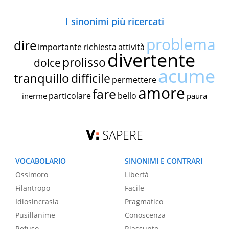
I sinonimi più ricercati
problema
dire
importante
richiesta
attività
divertente
prolisso
dolce
acume
tranquillo
difficile
permettere
amore
fare
particolare
bello
inerme
paura
SAPERE
VOCABOLARIO
SINONIMI E CONTRARI
Ossimoro
Libertà
Filantropo
Facile
Idiosincrasia
Pragmatico
Pusillanime
Conoscenza
Refuso
Riassunto