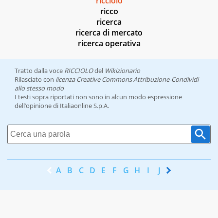
ricciolo
ricco
ricerca
ricerca di mercato
ricerca operativa
Tratto dalla voce
RICCIOLO
del
Wikizionario
Rilasciato con
licenza Creative Commons Attribuzione-Condividi
allo stesso modo
I testi sopra riportati non sono in alcun modo espressione
dell’opinione di Italiaonline S.p.A.
A
B
C
D
E
F
G
H
I
J
K
L
M
N