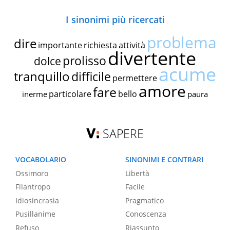
I sinonimi più ricercati
problema
dire
importante
richiesta
attività
divertente
prolisso
dolce
acume
tranquillo
difficile
permettere
amore
fare
particolare
bello
inerme
paura
SAPERE
VOCABOLARIO
SINONIMI E CONTRARI
Ossimoro
Libertà
Filantropo
Facile
Idiosincrasia
Pragmatico
Pusillanime
Conoscenza
Refuso
Riassunto