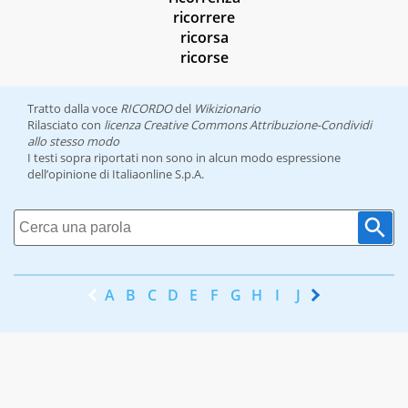
ricorrere
ricorsa
ricorse
Tratto dalla voce
RICORDO
del
Wikizionario
Rilasciato con
licenza Creative Commons Attribuzione-Condividi
allo stesso modo
I testi sopra riportati non sono in alcun modo espressione
dell’opinione di Italiaonline S.p.A.
A
B
C
D
E
F
G
H
I
J
K
L
M
N