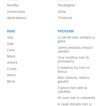
Neofita
Paradigma
Iconoclasta
Gioia
Apotropaico
Tristezza
RIME
PROVERBI
Vita
La verità vien sempre a
galla
Sole
Uomo avvisato, mezzo
Casa
salvato
Mare
Una rondine non fa
primavera
Amore
Il mattino ha l'oro in
Cuore
bocca
Amici
Mal comune, mezzo
Bene
gaudio
Il gioco non vale la
candela
Al cuor non si comanda
A caval donato non si