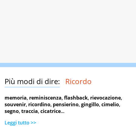
Più modi di dire:
Ricordo
memoria
,
reminiscenza
,
flashback
,
rievocazione
,
souvenir
,
ricordino
,
pensierino
,
gingillo
,
cimelio
,
segno
,
traccia
,
cicatrice
...
Leggi tutto >>