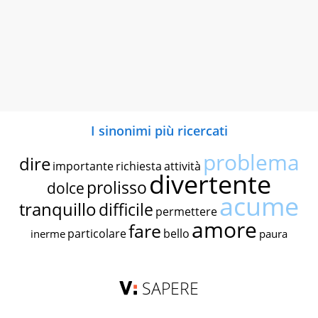
I sinonimi più ricercati
problema
dire
importante
richiesta
attività
divertente
prolisso
dolce
acume
tranquillo
difficile
permettere
amore
fare
particolare
bello
inerme
paura
SAPERE