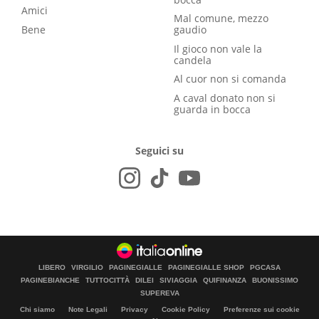
Amici
Mal comune, mezzo
Bene
gaudio
Il gioco non vale la
candela
Al cuor non si comanda
A caval donato non si
guarda in bocca
Seguici su
LIBERO
VIRGILIO
PAGINEGIALLE
PAGINEGIALLE SHOP
PGCASA
PAGINEBIANCHE
TUTTOCITTÀ
DILEI
SIVIAGGIA
QUIFINANZA
BUONISSIMO
SUPEREVA
Chi siamo
Note Legali
Privacy
Cookie Policy
Preferenze sui cookie