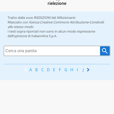
rielezione
Tratto dalla voce
RIEDIZIONI
del
Wikizionario
Rilasciato con
licenza Creative Commons Attribuzione-Condividi
allo stesso modo
I testi sopra riportati non sono in alcun modo espressione
dell’opinione di Italiaonline S.p.A.
A
B
C
D
E
F
G
H
I
J
K
L
M
N