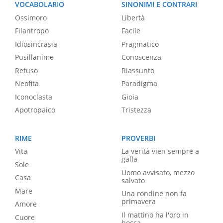
VOCABOLARIO
SINONIMI E CONTRARI
Ossimoro
Libertà
Filantropo
Facile
Idiosincrasia
Pragmatico
Pusillanime
Conoscenza
Refuso
Riassunto
Neofita
Paradigma
Iconoclasta
Gioia
Apotropaico
Tristezza
RIME
PROVERBI
Vita
La verità vien sempre a
galla
Sole
Uomo avvisato, mezzo
Casa
salvato
Mare
Una rondine non fa
primavera
Amore
Il mattino ha l'oro in
Cuore
bocca