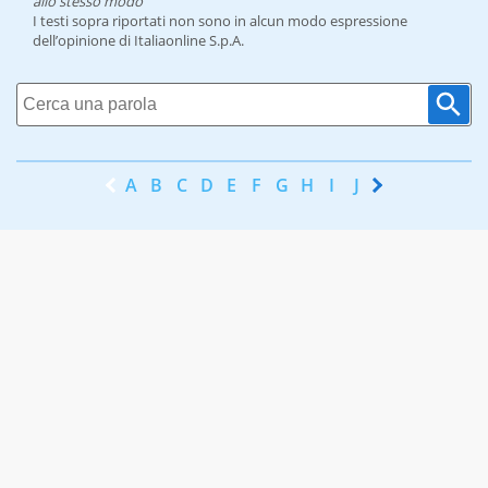
allo stesso modo
I testi sopra riportati non sono in alcun modo espressione
dell’opinione di Italiaonline S.p.A.
A
B
C
D
E
F
G
H
I
J
K
L
M
N