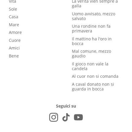
Vita
La verità vien sempre a
galla
Sole
Uomo avvisato, mezzo
Casa
salvato
Mare
Una rondine non fa
primavera
Amore
Il mattino ha l'oro in
Cuore
bocca
Amici
Mal comune, mezzo
Bene
gaudio
Il gioco non vale la
candela
Al cuor non si comanda
A caval donato non si
guarda in bocca
Seguici su