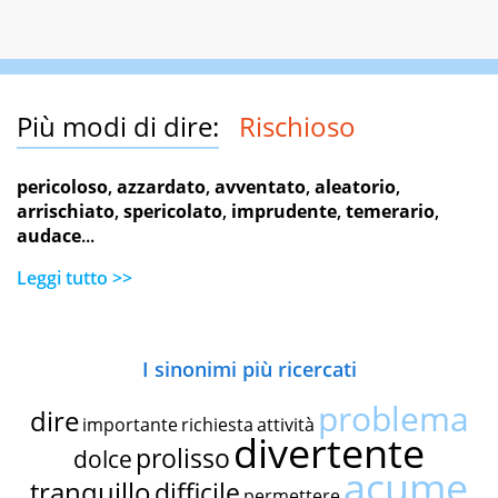
Più modi di dire:
Rischioso
pericoloso
,
azzardato
,
avventato
,
aleatorio
,
arrischiato
,
spericolato
,
imprudente
,
temerario
,
audace
...
Leggi tutto >>
I sinonimi più ricercati
problema
dire
importante
richiesta
attività
divertente
prolisso
dolce
acume
tranquillo
difficile
permettere