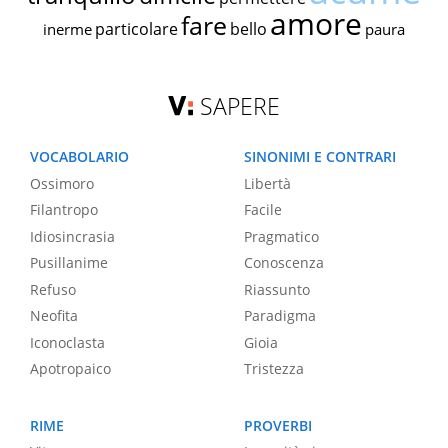
amore
fare
particolare
bello
inerme
paura
SAPERE
VOCABOLARIO
SINONIMI E CONTRARI
Ossimoro
Libertà
Filantropo
Facile
Idiosincrasia
Pragmatico
Pusillanime
Conoscenza
Refuso
Riassunto
Neofita
Paradigma
Iconoclasta
Gioia
Apotropaico
Tristezza
RIME
PROVERBI