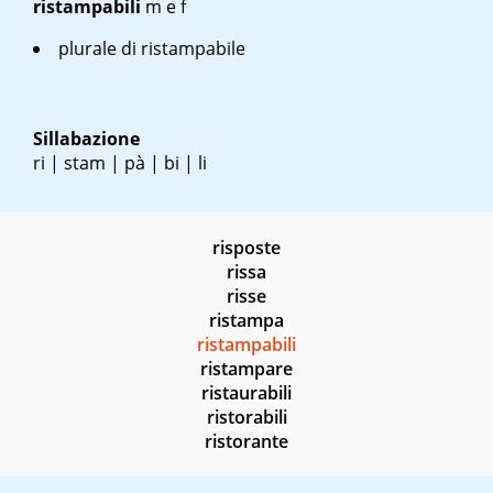
ristampabili
m
e
f
plurale di ristampabile
Sillabazione
ri | stam | pà | bi | li
risposte
rissa
risse
ristampa
ristampabili
ristampare
ristaurabili
ristorabili
ristorante