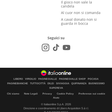
Il gioco non vale la
candela
Al cuor non si comanda
A caval donato non si
guarda in bocca
Seguici su
LIBERO
VIRGILIO
PAGINEGIALLE
PAGINEGIALLE SHOP
PGCASA
PAGINEBIANCHE
TUTTOCITTÀ
DILEI
SIVIAGGIA
QUIFINANZA
BUONISSIMO
SUPEREVA
Chi siamo
Note Legali
Privacy
Cookie Policy
Preferenze sui cookie
Aiuto
© Italiaonline S.p.A. 2026
Direzione e coordinamento di Libero Acquisition S.á r.l.