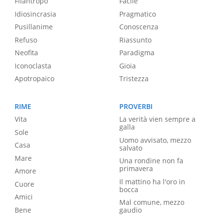
Filantropo
Facile
Idiosincrasia
Pragmatico
Pusillanime
Conoscenza
Refuso
Riassunto
Neofita
Paradigma
Iconoclasta
Gioia
Apotropaico
Tristezza
RIME
PROVERBI
Vita
La verità vien sempre a
galla
Sole
Uomo avvisato, mezzo
Casa
salvato
Mare
Una rondine non fa
primavera
Amore
Il mattino ha l'oro in
Cuore
bocca
Amici
Mal comune, mezzo
Bene
gaudio