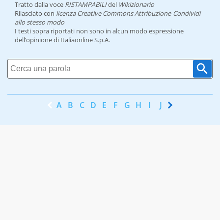
Tratto dalla voce
RISTAMPABILI
del
Wikizionario
Rilasciato con
licenza Creative Commons Attribuzione-Condividi
allo stesso modo
I testi sopra riportati non sono in alcun modo espressione
dell’opinione di Italiaonline S.p.A.
A
B
C
D
E
F
G
H
I
J
K
L
M
N