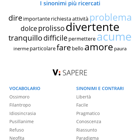
I sinonimi più ricercati
problema
dire
importante
richiesta
attività
divertente
prolisso
dolce
acume
tranquillo
difficile
permettere
amore
fare
particolare
bello
inerme
paura
SAPERE
VOCABOLARIO
SINONIMI E CONTRARI
Ossimoro
Libertà
Filantropo
Facile
Idiosincrasia
Pragmatico
Pusillanime
Conoscenza
Refuso
Riassunto
Neofita
Paradigma