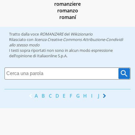
romanziere
romanzo
romaní
Tratto dalla voce
ROMANZARE
del
Wikizionario
Rilasciato con
licenza Creative Commons Attribuzione-Condividi
allo stesso modo
I testi sopra riportati non sono in alcun modo espressione
dell’opinione di Italiaonline S.p.A.
A
B
C
D
E
F
G
H
I
J
K
L
M
N