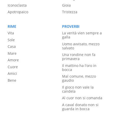
Iconoclasta
Gioia
Apotropaico
Tristezza
RIME
PROVERBI
Vita
La verità vien sempre a
galla
Sole
Uomo avvisato, mezzo
Casa
salvato
Mare
Una rondine non fa
primavera
Amore
Il mattino ha l'oro in
Cuore
bocca
Amici
Mal comune, mezzo
Bene
gaudio
Il gioco non vale la
candela
Al cuor non si comanda
A caval donato non si
guarda in bocca