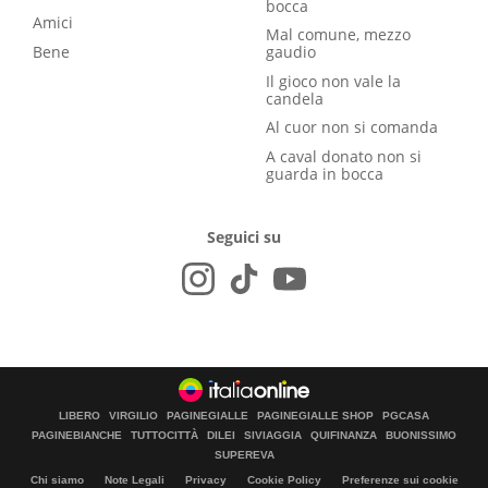
bocca
Amici
Mal comune, mezzo
Bene
gaudio
Il gioco non vale la
candela
Al cuor non si comanda
A caval donato non si
guarda in bocca
Seguici su
LIBERO
VIRGILIO
PAGINEGIALLE
PAGINEGIALLE SHOP
PGCASA
PAGINEBIANCHE
TUTTOCITTÀ
DILEI
SIVIAGGIA
QUIFINANZA
BUONISSIMO
SUPEREVA
Chi siamo
Note Legali
Privacy
Cookie Policy
Preferenze sui cookie