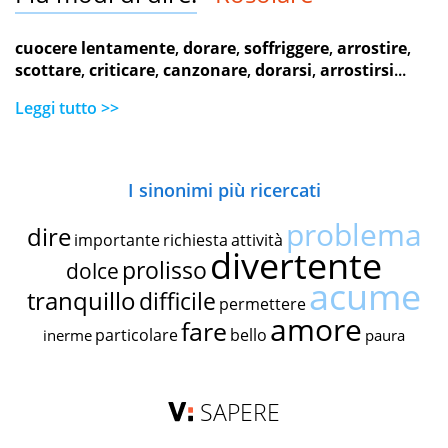
cuocere lentamente
,
dorare
,
soffriggere
,
arrostire
,
scottare
,
criticare
,
canzonare
,
dorarsi
,
arrostirsi
...
Leggi tutto >>
I sinonimi più ricercati
problema
dire
importante
richiesta
attività
divertente
prolisso
dolce
acume
tranquillo
difficile
permettere
amore
fare
particolare
bello
inerme
paura
SAPERE