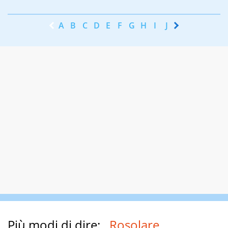
A
B
C
D
E
F
G
H
I
J
K
L
M
N
Più modi di dire:
Rosolare