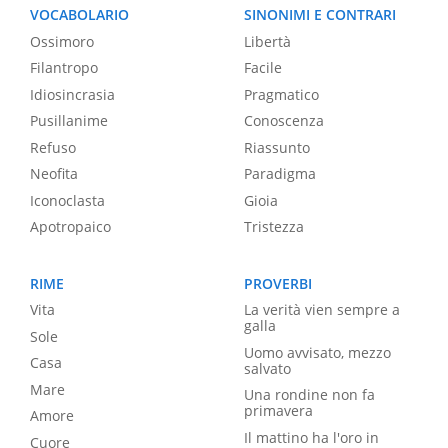
VOCABOLARIO
SINONIMI E CONTRARI
Ossimoro
Libertà
Filantropo
Facile
Idiosincrasia
Pragmatico
Pusillanime
Conoscenza
Refuso
Riassunto
Neofita
Paradigma
Iconoclasta
Gioia
Apotropaico
Tristezza
RIME
PROVERBI
Vita
La verità vien sempre a
galla
Sole
Uomo avvisato, mezzo
Casa
salvato
Mare
Una rondine non fa
primavera
Amore
Il mattino ha l'oro in
Cuore