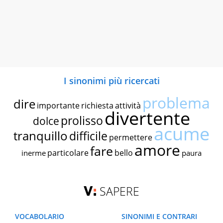
I sinonimi più ricercati
problema
dire
importante
richiesta
attività
divertente
prolisso
dolce
acume
tranquillo
difficile
permettere
amore
fare
particolare
bello
inerme
paura
SAPERE
VOCABOLARIO
SINONIMI E CONTRARI