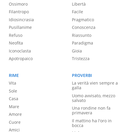
Ossimoro
Libertà
Filantropo
Facile
Idiosincrasia
Pragmatico
Pusillanime
Conoscenza
Refuso
Riassunto
Neofita
Paradigma
Iconoclasta
Gioia
Apotropaico
Tristezza
RIME
PROVERBI
Vita
La verità vien sempre a
galla
Sole
Uomo avvisato, mezzo
Casa
salvato
Mare
Una rondine non fa
primavera
Amore
Il mattino ha l'oro in
Cuore
bocca
Amici