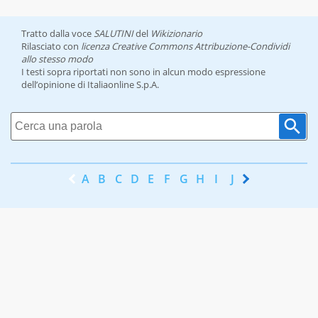
Tratto dalla voce
SALUTINI
del
Wikizionario
Rilasciato con
licenza Creative Commons Attribuzione-Condividi
allo stesso modo
I testi sopra riportati non sono in alcun modo espressione
dell’opinione di Italiaonline S.p.A.
A
B
C
D
E
F
G
H
I
J
K
L
M
N