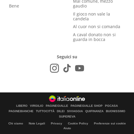
Mal comune, mezzo
Bene
gaudio
Il gioco non vale la
candela
Al cuor non si comanda
A caval donato non si
guarda in bocca
Seguici su
LIBERO
VIRGILIO
PAGINEGIALLE
PAGINEGIALLE SHOP
PGCASA
PAGINEBIANCHE
TUTTOCITTÀ
DILEI
SIVIAGGIA
QUIFINANZA
BUONISSIMO
SUPEREVA
Chi siamo
Note Legali
Privacy
Cookie Policy
Preferenze sui cookie
Aiuto