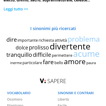
eletto
,
divino
,
sacro
,
soprannaturale
,
celeste
...
Leggi tutto >>
I sinonimi più ricercati
problema
dire
importante
richiesta
attività
divertente
prolisso
dolce
acume
tranquillo
difficile
permettere
amore
fare
particolare
bello
inerme
paura
SAPERE
VOCABOLARIO
SINONIMI E CONTRARI
Ossimoro
Libertà
Filantropo
Facile