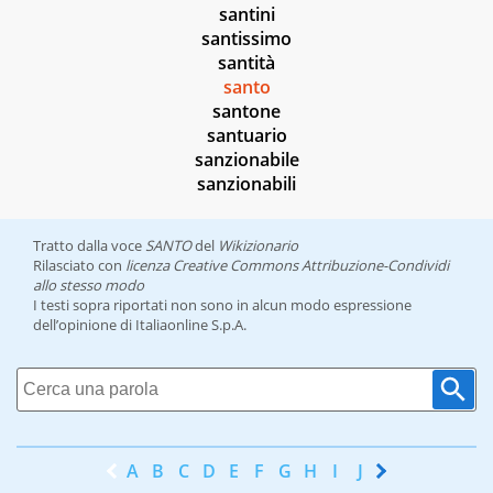
santini
santissimo
santità
santo
santone
santuario
sanzionabile
sanzionabili
Tratto dalla voce
SANTO
del
Wikizionario
Rilasciato con
licenza Creative Commons Attribuzione-Condividi
allo stesso modo
I testi sopra riportati non sono in alcun modo espressione
dell’opinione di Italiaonline S.p.A.
A
B
C
D
E
F
G
H
I
J
K
L
M
N