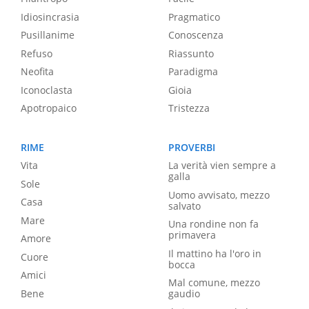
Idiosincrasia
Pragmatico
Pusillanime
Conoscenza
Refuso
Riassunto
Neofita
Paradigma
Iconoclasta
Gioia
Apotropaico
Tristezza
RIME
PROVERBI
Vita
La verità vien sempre a
galla
Sole
Uomo avvisato, mezzo
Casa
salvato
Mare
Una rondine non fa
primavera
Amore
Il mattino ha l'oro in
Cuore
bocca
Amici
Mal comune, mezzo
Bene
gaudio