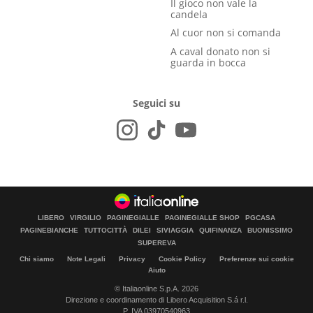
Il gioco non vale la
candela
Al cuor non si comanda
A caval donato non si
guarda in bocca
Seguici su
LIBERO
VIRGILIO
PAGINEGIALLE
PAGINEGIALLE SHOP
PGCASA
PAGINEBIANCHE
TUTTOCITTÀ
DILEI
SIVIAGGIA
QUIFINANZA
BUONISSIMO
SUPEREVA
Chi siamo
Note Legali
Privacy
Cookie Policy
Preferenze sui cookie
Aiuto
© Italiaonline S.p.A. 2026
Direzione e coordinamento di Libero Acquisition S.á r.l.
P. IVA 03970540963